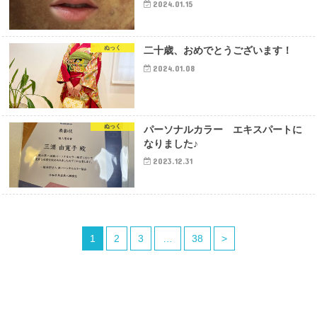
2024.01.15
ぬっく
二十歳、おめでとうございます！
2024.01.08
ぬっく
パーソナルカラー エキスパートに
なりました♪
2023.12.31
1
2
3
…
38
>