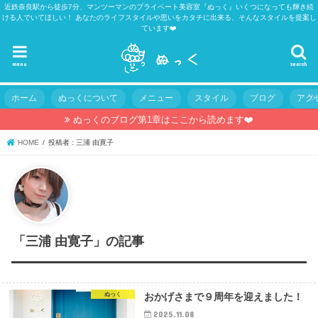
近鉄奈良駅から徒歩7分、マンツーマンのプライベート美容室『ぬっく』いくつになっても輝き続
ける人でいてほしい！ あなたのライフスタイルや思いをカタチに出来る、そんなスタイルを提案し
ています❤️
menu
search
ホーム
ぬっくについて
メニュー
スタイル
ブログ
アク
ぬっくのブログ第1章はここから読めます❤️
HOME
投稿者 : 三浦 由寛子
「三浦 由寛子」の記事
ぬっく
おかげさまで９周年を迎えました！
2025.11.08