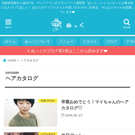
近鉄奈良駅から徒歩7分、マンツーマンのプライベート美容室『ぬっく』いくつになっても輝き続
ける人でいてほしい！ あなたのライフスタイルや思いをカタチに出来る、そんなスタイルを提案し
ています❤️
menu
search
ホーム
ぬっくについて
メニュー
スタイル
ブログ
アク
ぬっくのブログ第1章はここから読めます❤️
HOME
ヘアカタログ
CATEGORY
ヘアカタログ
BOB STYLE
卒業おめでとう！マイちゃんのヘア
カタログ♡
2019.03.27
ヘアカタログ