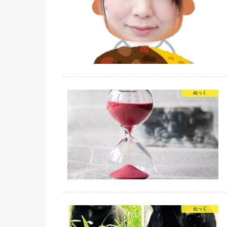
ぬっく
ぬっく