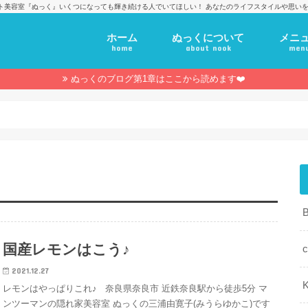
ト美容室『ぬっく』いくつになっても輝き続ける人でいてほしい！ あなたのライフスタイルや思いを
ホーム
ぬっくについて
メニ
home
about nook
men
ぬっくのブログ第1章はここから読めます❤️
国産レモンはこう♪
c
2021.12.27
K
レモンはやっぱりこれ♪ 奈良県奈良市 近鉄奈良駅から徒歩5分 マ
ンツーマンの隠れ家美容室 ぬっくの三浦由寛子(みうらゆかこ)です