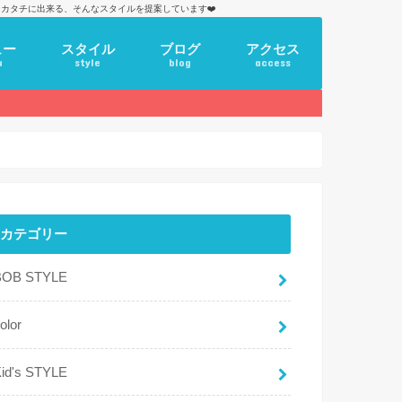
カタチに出来る、そんなスタイルを提案しています❤️
ュー
スタイル
ブログ
アクセス
u
style
blog
access
カテゴリー
BOB STYLE
olor
id's STYLE