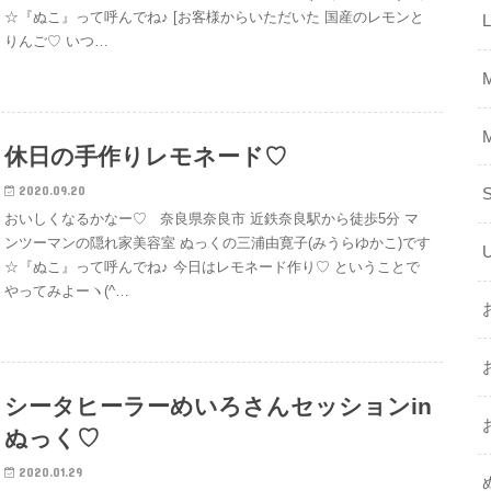
☆『ぬこ』って呼んでね♪ [お客様からいただいた 国産のレモンと
りんご♡ いつ…
休日の手作りレモネード♡
2020.09.20
おいしくなるかなー♡ 奈良県奈良市 近鉄奈良駅から徒歩5分 マ
ンツーマンの隠れ家美容室 ぬっくの三浦由寛子(みうらゆかこ)です
☆『ぬこ』って呼んでね♪ 今日はレモネード作り♡ ということで
やってみよーヽ(^…
シータヒーラーめいろさんセッションin
ぬっく♡
2020.01.29