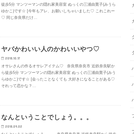
徒歩5分 マンツーマンの隠れ家美容室 ぬっくの三浦由寛子(みうら
ゆかこ)です☆ [今年もアレ、お願いしちゃいました♡ これこれー
♡ 同じ奈良県だけ…
ヤバかわいい人のかわいいやつ♡
2018.10.17
オサレさんの作るオサレアイテム♡ 奈良県奈良市 近鉄奈良駅か
ら徒歩5分 マンツーマンの隠れ家美容室 ぬっくの三浦由寛子(みう
らゆかこ)です☆ [会ったことなくても 大好きになることがある♡
それって恋かな？…
なんということでしょう。。。
2018.09.02