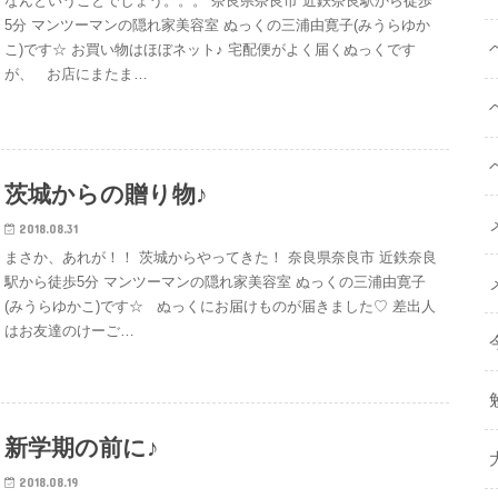
なんということでしょう。。。 奈良県奈良市 近鉄奈良駅から徒歩
5分 マンツーマンの隠れ家美容室 ぬっくの三浦由寛子(みうらゆか
こ)です☆ お買い物はほぼネット♪ 宅配便がよく届くぬっくです
が、 お店にまたま…
茨城からの贈り物♪
2018.08.31
まさか、あれが！！ 茨城からやってきた！ 奈良県奈良市 近鉄奈良
駅から徒歩5分 マンツーマンの隠れ家美容室 ぬっくの三浦由寛子
(みうらゆかこ)です☆ ぬっくにお届けものが届きました♡ 差出人
はお友達のけーご…
新学期の前に♪
2018.08.19