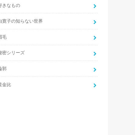
好きなもの
由寛子の知らない世界
眉毛
秘密シリーズ
輪郭
黄金比