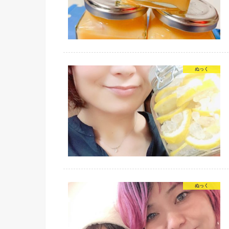
ぬっく
ぬっく