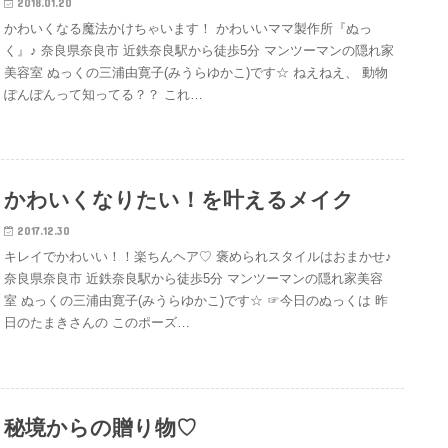
2018.01.20
かわいくなる魔法かけちゃいます！ かわいいママ製作所『ぬっ
く』♪ 奈良県奈良市 近鉄奈良駅から徒歩5分 マンツーマンの隠れ家
美容室 ぬっくの三浦由寛子(みうらゆかこ)です☆ ねえねえ、 動物
ぽんぽんって知ってる？？ これ…
かわいくなりたい！を叶えるメイク
2017.12.30
キレイでかわいい！！楽ちんヘア♡ 褒められスタイルはおまかせ♪
奈良県奈良市 近鉄奈良駅から徒歩5分 マンツーマンの隠れ家美容
室 ぬっくの三浦由寛子(みうらゆかこ)です☆ ☞今日のぬっくは 昨
日のたまきさんの このポーズ…
秘境からの贈り物♡