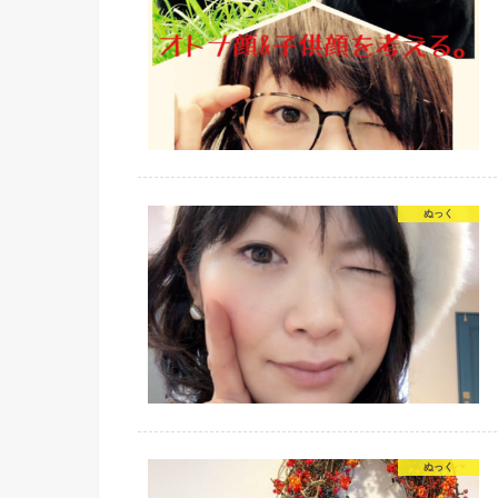
ぬっく
ぬっく