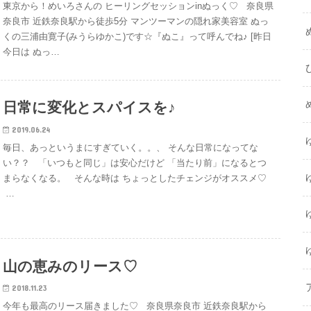
東京から！めいろさんの ヒーリングセッションinぬっく♡ 奈良県
奈良市 近鉄奈良駅から徒歩5分 マンツーマンの隠れ家美容室 ぬっ
くの三浦由寛子(みうらゆかこ)です☆『ぬこ』って呼んでね♪ [昨日
今日は ぬっ…
日常に変化とスパイスを♪
2019.06.24
毎日、あっというまにすぎていく。。、 そんな日常になってな
い？？ 「いつもと同じ」は安心だけど 「当たり前」になるとつ
まらなくなる。 そんな時は ちょっとしたチェンジがオススメ♡
…
山の恵みのリース♡
2018.11.23
今年も最高のリース届きました♡ 奈良県奈良市 近鉄奈良駅から