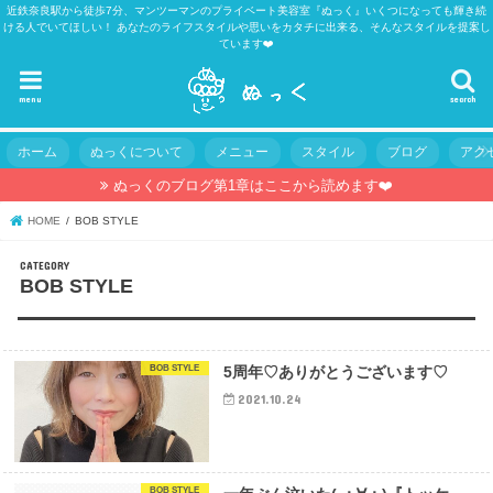
近鉄奈良駅から徒歩7分、マンツーマンのプライベート美容室『ぬっく』いくつになっても輝き続
ける人でいてほしい！ あなたのライフスタイルや思いをカタチに出来る、そんなスタイルを提案し
ています❤️
menu
search
ホーム
ぬっくについて
メニュー
スタイル
ブログ
アク
ぬっくのブログ第1章はここから読めます❤️
HOME
BOB STYLE
CATEGORY
BOB STYLE
BOB STYLE
5周年♡ありがとうございます♡
2021.10.24
BOB STYLE