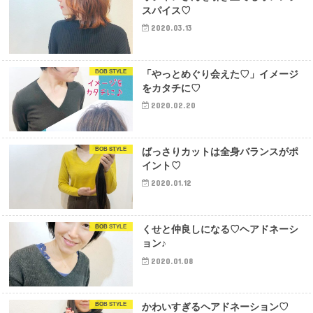
スパイス♡
2020.03.13
BOB STYLE
「やっとめぐり会えた♡」イメージ
をカタチに♡
2020.02.20
BOB STYLE
ばっさりカットは全身バランスがポ
イント♡
2020.01.12
BOB STYLE
くせと仲良しになる♡ヘアドネーシ
ョン♪
2020.01.08
BOB STYLE
かわいすぎるヘアドネーション♡