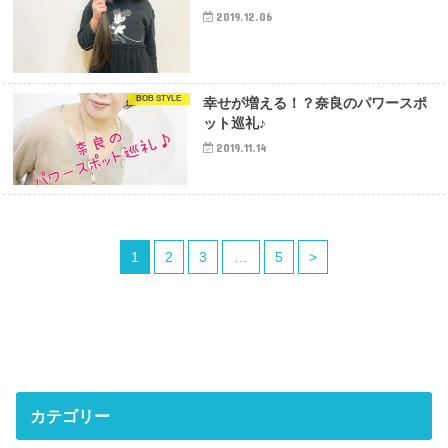
2019.12.06
BOB STYLE
幸せが増える！？奈良のパワースポ
ット巡礼♪
2019.11.14
1
2
3
…
5
>
カテゴリー