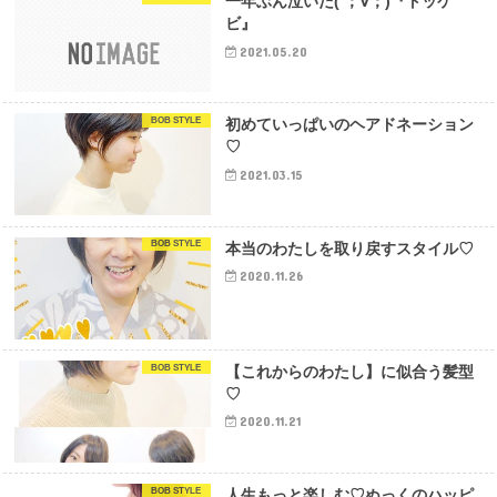
一年ぶん泣いた( ；∀；)『トッケ
ビ』
2021.05.20
BOB STYLE
初めていっぱいのヘアドネーション
♡
2021.03.15
BOB STYLE
本当のわたしを取り戻すスタイル♡
2020.11.26
BOB STYLE
【これからのわたし】に似合う髪型
♡
2020.11.21
BOB STYLE
人生もっと楽しむ♡ぬっくのハッピ