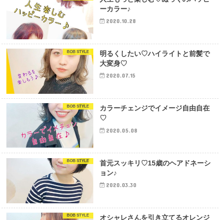
ーカラー♪
2020.10.28
BOB STYLE
明るくしたい♡ハイライトと前髪で
大変身♡
2020.07.15
BOB STYLE
カラーチェンジでイメージ自由自在
♡
2020.05.08
BOB STYLE
首元スッキリ♡15歳のヘアドネーシ
ョン♪
2020.03.30
BOB STYLE
オシャレさんを引き立てるオレンジ