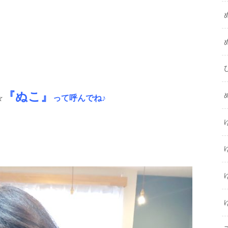
『ぬこ』
☆
って呼んでね♪