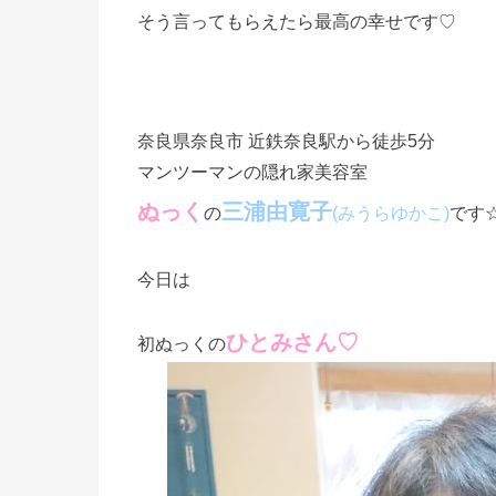
そう言ってもらえたら最高の幸せです♡
奈良県奈良市 近鉄奈良駅から徒歩5分
マンツーマンの隠れ家美容室
ぬっく
三浦由寛子
の
です
(みうらゆかこ)
今日は
ひとみさん♡
初ぬっくの