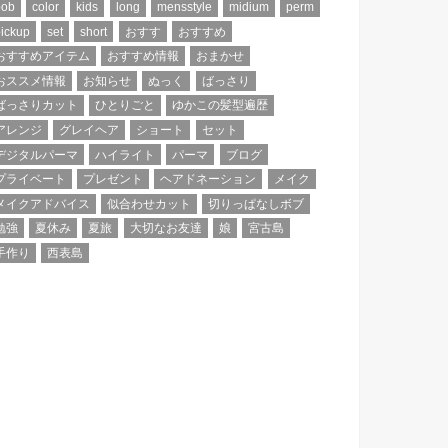
bob
color
kids
long
mensstyle
midium
perm
ickup
set
short
おすす
おすすめ
おすすめアイテム
おすすめ情報
おまかせ
おススメ情報
お知らせ
ぬっく
ばっさり
ばっさりカット
ひとりごと
ゆかこの髪型遍歴
アレンジ
グレイヘア
ショート
セット
デジタルパーマ
ハイライト
パーマ
ブログ
プライベート
プレゼント
ヘアドネーション
メイク
メイクアドバイス
似合わせカット
切りっぱなしボブ
勉強
夏休み
夏旅
大切なお友達
娘
宮古島
手作り
西表島