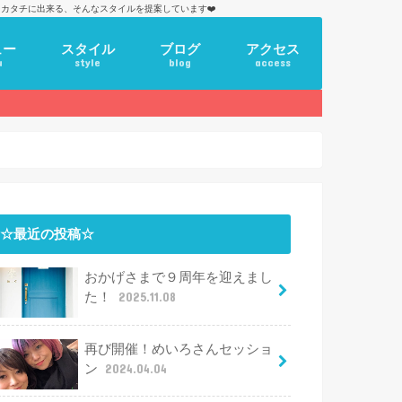
カタチに出来る、そんなスタイルを提案しています❤️
ュー
スタイル
ブログ
アクセス
u
style
blog
access
☆最近の投稿☆
おかげさまで９周年を迎えまし
た！
2025.11.08
再び開催！めいろさんセッショ
ン
2024.04.04