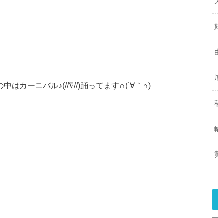
中はカーニバル♪(//∇//)踊ってます∩(´∀｀∩)