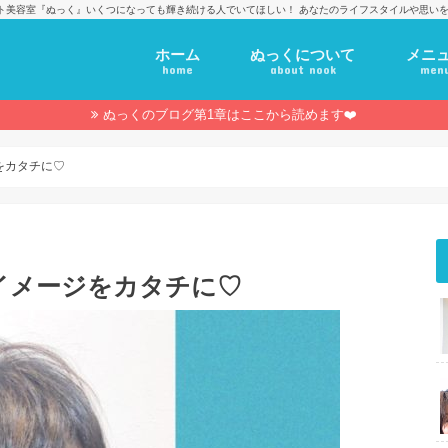
ト美容室『ぬっく』いくつになっても輝き続ける人でいてほしい！ あなたのライフスタイルや思いを
ホーム
ぬっくについて
メニ
home
about nook
men
ぬっくのブログ第1章はここから読めます❤️
をカタチに♡
イメージをカタチに♡