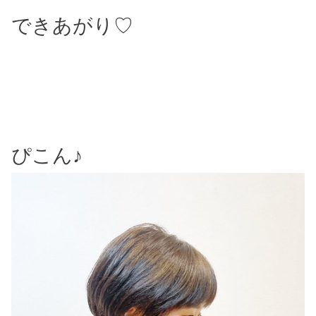
できあがり♡
ぴこん♪