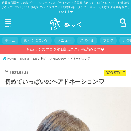
近鉄奈良駅から徒歩7分、マンツーマンのプライベート美容室『ぬっく』いくつになっても輝き続
ける人でいてほしい！ あなたのライフスタイルや思いをカタチに出来る、そんなスタイルを提案し
ています❤️
menu
search
ホーム
ぬっくについて
メニュー
スタイル
ブログ
アク
ぬっくのブログ第1章はここから読めます❤️
HOME
BOB STYLE
初めていっぱいのヘアドネーション♡
2021.03.15
BOB STYLE
初めていっぱいのヘアドネーション♡