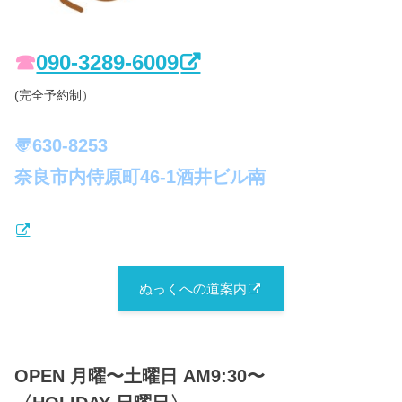
☎︎
090-3289-6009
(完全予約制）
〠630-8253
奈良市内侍原町46-1酒井ビル南
ぬっくへの道案内
OPEN 月曜〜土曜日 AM9:30〜