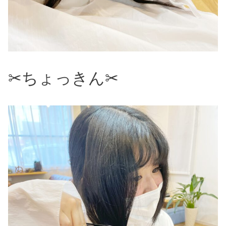
✂︎ちょっきん✂︎