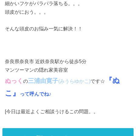
細かいフケがパラパラ落ちる。。。
頭皮がにおう。。。
そんな頭皮のお悩み一気に解決！！
奈良県奈良市 近鉄奈良駅から徒歩5分
マンツーマンの隠れ家美容室
『ぬ
ぬっく
三浦由寛子
の
です☆
(みうらゆかこ)
こ』
って呼んでね♪
[今日は最近よくご相談うけるこの問題。。