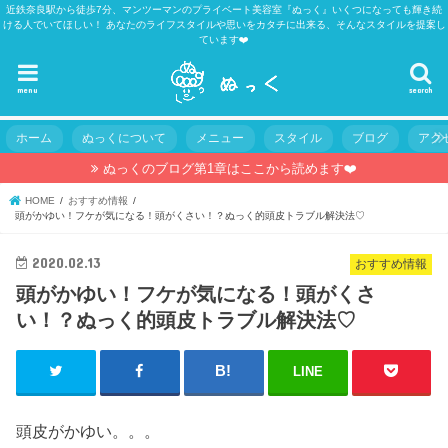
近鉄奈良駅から徒歩7分、マンツーマンのプライベート美容室『ぬっく』いくつになっても輝き続
ける人でいてほしい！ あなたのライフスタイルや思いをカタチに出来る、そんなスタイルを提案し
ています❤️
menu
search
ホーム
ぬっくについて
メニュー
スタイル
ブログ
アク
ぬっくのブログ第1章はここから読めます❤️
HOME
おすすめ情報
頭がかゆい！フケが気になる！頭がくさい！？ぬっく的頭皮トラブル解決法♡
2020.02.13
おすすめ情報
頭がかゆい！フケが気になる！頭がくさ
い！？ぬっく的頭皮トラブル解決法♡
LINE
頭皮がかゆい。。。