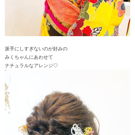
派手にしすぎないのが好みの
みくちゃんにあわせて
ナチュラルなアレンジ♡