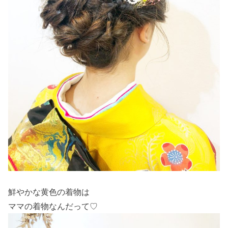
鮮やかな黄色の着物は
ママの着物なんだって♡