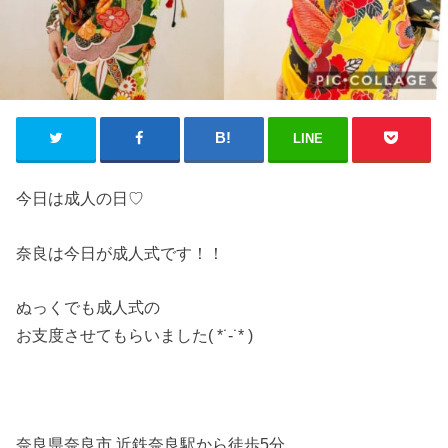
LINE
今日は成人の日♡
奈良は今日が成人式です！！
ぬっくでも成人式の
お支度させてもらいました( *˙-˙* )
奈良県奈良市 近鉄奈良駅から徒歩5分