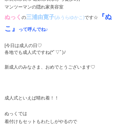
マンツーマンの隠れ家美容室
『ぬ
ぬっく
三浦由寛子
の
です☆
(みうらゆかこ)
こ』
って呼んでね♪
[今日は成人の日♡
各地でも成人式ですね(*ﾟ▽ﾟ)ﾉ
新成人のみなさま、おめでとうございます♡
成人式といえば晴れ着！！
ぬっくでは
着付けもセットもわたしがやるので