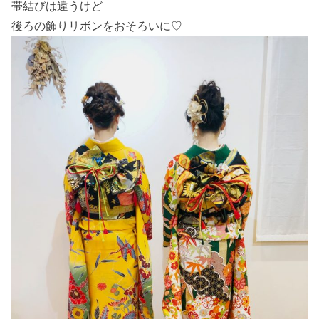
帯結びは違うけど
後ろの飾りリボンをおそろいに♡