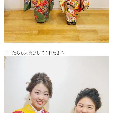
ママたちも大喜びしてくれたよ♡