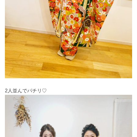
2人並んでパチリ♡