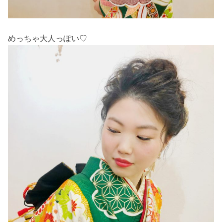
めっちゃ大人っぽい♡