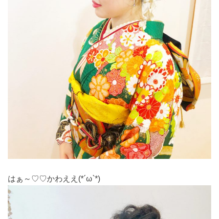
はぁ～♡♡かわええ(*´ω`*)