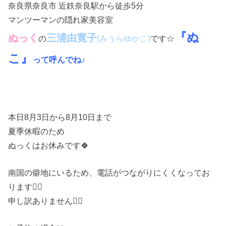
奈良県奈良市 近鉄奈良駅から徒歩5分
マンツーマンの隠れ家美容室
『ぬ
ぬっく
三浦由寛子
の
です☆
(みうらゆかこ)
こ』
って呼んでね♪
本日8月3日から8月10日まで
夏季休暇のため
ぬっくはお休みです🍀
南国の僻地にいるため、電話がつながりにくくなってお
ります🙇‍♀️
申し訳ありません🙇‍♀️