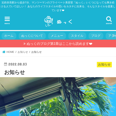
近鉄奈良駅から徒歩7分、マンツーマンのプライベート美容室『ぬっく』いくつになっても輝き続
ける人でいてほしい！ あなたのライフスタイルや思いをカタチに出来る、そんなスタイルを提案し
ています❤️
menu
search
ホーム
ぬっくについて
メニュー
スタイル
ブログ
アク
ぬっくのブログ第1章はここから読めます❤️
HOME
お知らせ
お知らせ
2022.08.03
お知らせ
お知らせ