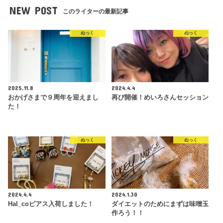
NEW POST
このライターの最新記事
ぬっく
ぬっく
2025.11.8
2024.4.4
おかげさまで９周年を迎えまし
再び開催！めいろさんセッション
た！
ぬっく
ぬっく
2024.4.4
2024.1.30
Hal_coピアス入荷しました！
ダイエットのためにまずは味噌玉
作ろう！！