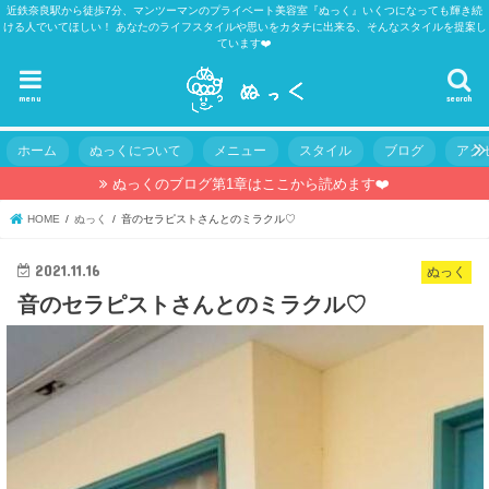
近鉄奈良駅から徒歩7分、マンツーマンのプライベート美容室『ぬっく』いくつになっても輝き続
ける人でいてほしい！ あなたのライフスタイルや思いをカタチに出来る、そんなスタイルを提案し
ています❤️
menu
search
ホーム
ぬっくについて
メニュー
スタイル
ブログ
アク
ぬっくのブログ第1章はここから読めます❤️
HOME
ぬっく
音のセラピストさんとのミラクル♡
2021.11.16
ぬっく
音のセラピストさんとのミラクル♡