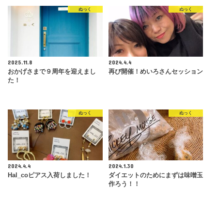
ぬっく
ぬっく
2025.11.8
2024.4.4
おかげさまで９周年を迎えまし
再び開催！めいろさんセッション
た！
ぬっく
ぬっく
2024.4.4
2024.1.30
Hal_coピアス入荷しました！
ダイエットのためにまずは味噌玉
作ろう！！