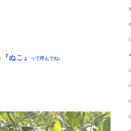
『ぬこ』
☆
って呼んでね♪