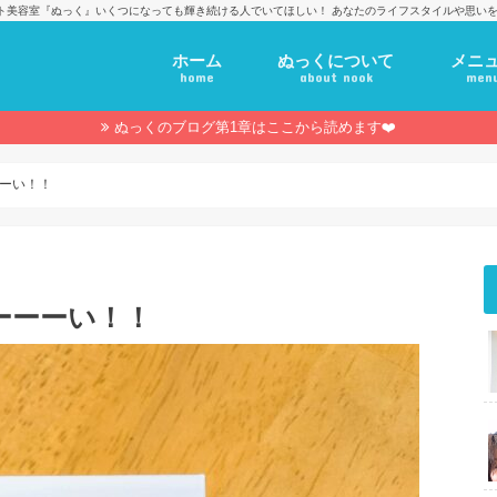
ト美容室『ぬっく』いくつになっても輝き続ける人でいてほしい！ あなたのライフスタイルや思いを
ホーム
ぬっくについて
メニ
home
about nook
men
ぬっくのブログ第1章はここから読めます❤️
ーい！！
ーーーい！！