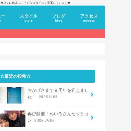
カタチに出来る、そんなスタイルを提案しています❤️
ュー
スタイル
ブログ
アクセス
u
style
blog
access
☆最近の投稿☆
おかげさまで９周年を迎えまし
た！
2025.11.08
再び開催！めいろさんセッショ
ン
2024.04.04