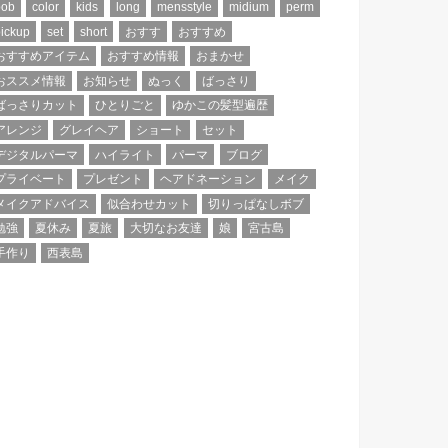
bob
color
kids
long
mensstyle
midium
perm
ickup
set
short
おすす
おすすめ
おすすめアイテム
おすすめ情報
おまかせ
おススメ情報
お知らせ
ぬっく
ばっさり
ばっさりカット
ひとりごと
ゆかこの髪型遍歴
アレンジ
グレイヘア
ショート
セット
デジタルパーマ
ハイライト
パーマ
ブログ
プライベート
プレゼント
ヘアドネーション
メイク
メイクアドバイス
似合わせカット
切りっぱなしボブ
勉強
夏休み
夏旅
大切なお友達
娘
宮古島
手作り
西表島