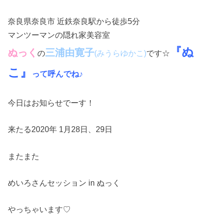
奈良県奈良市 近鉄奈良駅から徒歩5分
マンツーマンの隠れ家美容室
『ぬ
ぬっく
三浦由寛子
の
です☆
(みうらゆかこ)
こ』
って呼んでね♪
今日はお知らせでーす！
来たる2020年 1月28日、29日
またまた
めいろさんセッション in ぬっく
やっちゃいます♡