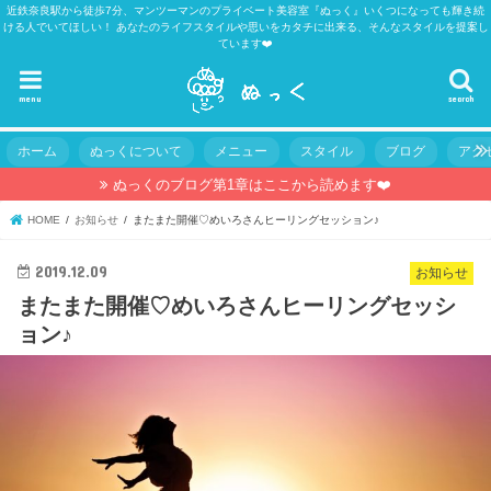
近鉄奈良駅から徒歩7分、マンツーマンのプライベート美容室『ぬっく』いくつになっても輝き続
ける人でいてほしい！ あなたのライフスタイルや思いをカタチに出来る、そんなスタイルを提案し
ています❤️
menu
search
ホーム
ぬっくについて
メニュー
スタイル
ブログ
アク
ぬっくのブログ第1章はここから読めます❤️
HOME
お知らせ
またまた開催♡めいろさんヒーリングセッション♪
2019.12.09
お知らせ
またまた開催♡めいろさんヒーリングセッシ
ョン♪