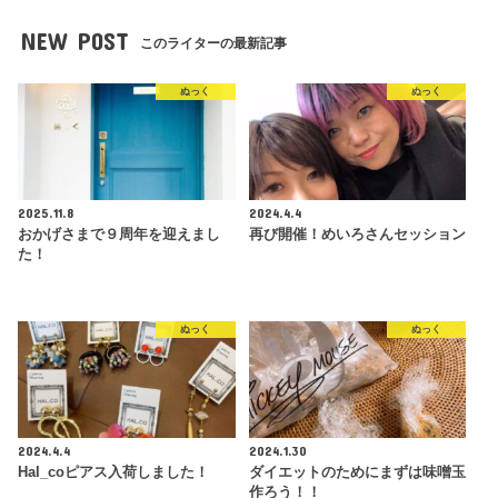
NEW POST
このライターの最新記事
ぬっく
ぬっく
2025.11.8
2024.4.4
おかげさまで９周年を迎えまし
再び開催！めいろさんセッション
た！
ぬっく
ぬっく
2024.4.4
2024.1.30
Hal_coピアス入荷しました！
ダイエットのためにまずは味噌玉
作ろう！！