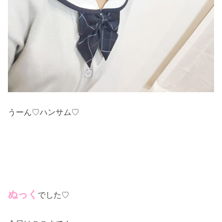
うーん♡ハンサム♡
ぬっく
でした♡