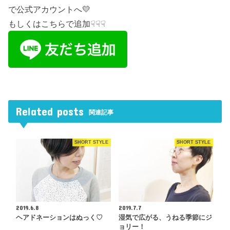
で公式アカウントへ💛
もしくはこちらで追加☟☟☟
Related posts
関連記事
SHORT STYLE
SHORT STYLE
2019.6.8
2019.7.7
ヘアドネーションはぬっく♡
湿気で広がる、うねる季節にジ
ョリー！