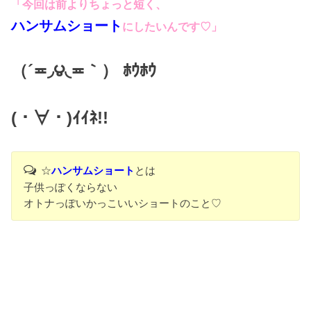
「今回は前よりちょっと短く、
ハンサムショート
にしたいんです♡」
（´≖◞౪◟≖｀） ﾎｳﾎｳ
(・∀・)ｲｲﾈ!!
☆
ハンサムショート
とは
子供っぽくならない
オトナっぽいかっこいいショートのこと♡