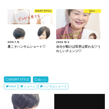
SHORT STYLE
color
2019.7.15
2020.10.5
夏こそハンサムショート♡
自分が動けば世界は変わる♡う
れしいチェンジ♡
SHORT STYLE
ぬっく
short
ショート
ハンサムショート