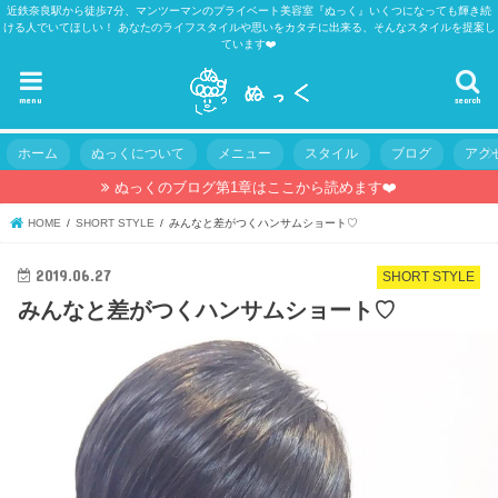
近鉄奈良駅から徒歩7分、マンツーマンのプライベート美容室『ぬっく』いくつになっても輝き続
ける人でいてほしい！ あなたのライフスタイルや思いをカタチに出来る、そんなスタイルを提案し
ています❤️
menu
search
ホーム
ぬっくについて
メニュー
スタイル
ブログ
アク
ぬっくのブログ第1章はここから読めます❤️
HOME
SHORT STYLE
みんなと差がつくハンサムショート♡
2019.06.27
SHORT STYLE
みんなと差がつくハンサムショート♡