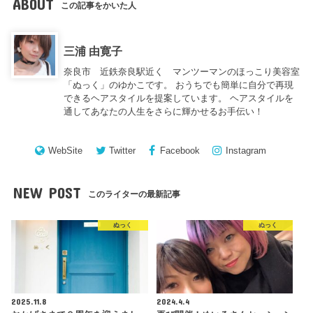
ABOUT
この記事をかいた人
三浦 由寛子
奈良市 近鉄奈良駅近く マンツーマンのほっこり美容室
「ぬっく」のゆかこです。 おうちでも簡単に自分で再現
できるヘアスタイルを提案しています。 ヘアスタイルを
通してあなたの人生をさらに輝かせるお手伝い！
WebSite
Twitter
Facebook
Instagram
NEW POST
このライターの最新記事
ぬっく
ぬっく
2025.11.8
2024.4.4