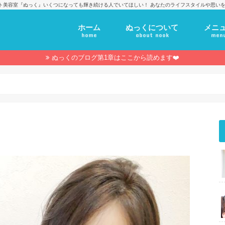
ト美容室『ぬっく』いくつになっても輝き続ける人でいてほしい！ あなたのライフスタイルや思いを
ホーム
ぬっくについて
メニ
home
about nook
men
ぬっくのブログ第1章はここから読めます❤️