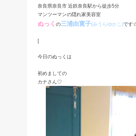
奈良県奈良市 近鉄奈良駅から徒歩5分
マンツーマンの隠れ家美容室
ぬっく
三浦由寛子
の
です
(みうらゆかこ)
[
今日のぬっくは
初めましての
カナさん♡