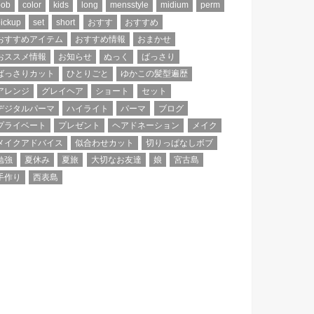
bob
color
kids
long
mensstyle
midium
perm
ickup
set
short
おすす
おすすめ
おすすめアイテム
おすすめ情報
おまかせ
おススメ情報
お知らせ
ぬっく
ばっさり
ばっさりカット
ひとりごと
ゆかこの髪型遍歴
アレンジ
グレイヘア
ショート
セット
デジタルパーマ
ハイライト
パーマ
ブログ
プライベート
プレゼント
ヘアドネーション
メイク
メイクアドバイス
似合わせカット
切りっぱなしボブ
勉強
夏休み
夏旅
大切なお友達
娘
宮古島
手作り
西表島