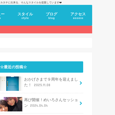
カタチに出来る、そんなスタイルを提案しています❤️
ュー
スタイル
ブログ
アクセス
u
style
blog
access
☆最近の投稿☆
おかげさまで９周年を迎えまし
た！
2025.11.08
再び開催！めいろさんセッショ
ン
2024.04.04