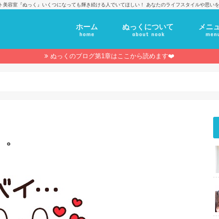
ト美容室『ぬっく』いくつになっても輝き続ける人でいてほしい！ あなたのライフスタイルや思いを
ホーム
ぬっくについて
メニ
home
about nook
men
ぬっくのブログ第1章はここから読めます❤️
。。