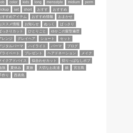
bob
color
kids
long
mensstyle
midium
perm
ickup
set
short
おすす
おすすめ
おすすめアイテム
おすすめ情報
おまかせ
おススメ情報
お知らせ
ぬっく
ばっさり
ばっさりカット
ひとりごと
ゆかこの髪型遍歴
アレンジ
グレイヘア
ショート
セット
デジタルパーマ
ハイライト
パーマ
ブログ
プライベート
プレゼント
ヘアドネーション
メイク
メイクアドバイス
似合わせカット
切りっぱなしボブ
勉強
夏休み
夏旅
大切なお友達
娘
宮古島
手作り
西表島