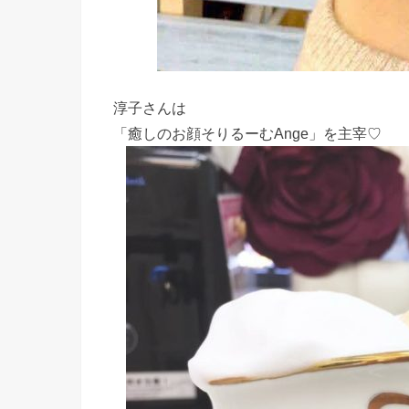
淳子さんは
「癒しのお顔そりるーむAnge」を主宰♡