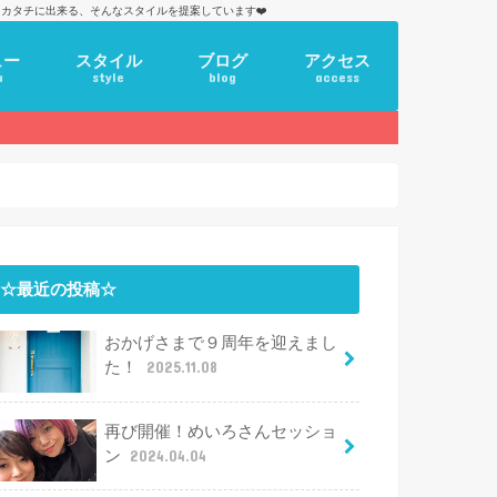
カタチに出来る、そんなスタイルを提案しています❤️
ュー
スタイル
ブログ
アクセス
u
style
blog
access
☆最近の投稿☆
おかげさまで９周年を迎えまし
た！
2025.11.08
再び開催！めいろさんセッショ
ン
2024.04.04