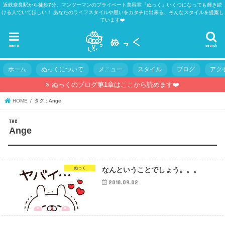
近鉄奈良駅から徒歩7分、マンツーマンのプライベート美容室『ぬっく』いくつになっても輝き続
ける人でいてほしい！ あなたのライフスタイルや思いをカタチに出来る、そんなスタイルを提案し
ています❤️
menu
search
ホーム
ぬっくについて
メニュー
スタイル
ブログ
アク
ぬっくのブログ第1章はここから読めます❤️
HOME
タグ : Ange
TAG
Ange
ぬっく
なんということでしょう。。。
2018.09.02