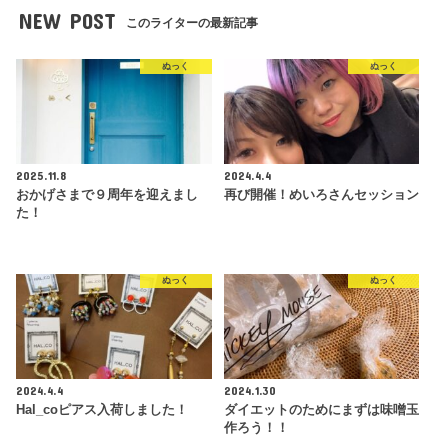
NEW POST
このライターの最新記事
ぬっく
ぬっく
2025.11.8
2024.4.4
おかげさまで９周年を迎えまし
再び開催！めいろさんセッション
た！
ぬっく
ぬっく
2024.4.4
2024.1.30
Hal_coピアス入荷しました！
ダイエットのためにまずは味噌玉
作ろう！！