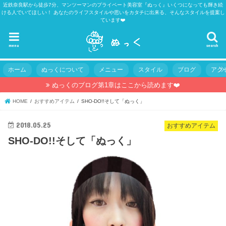
近鉄奈良駅から徒歩7分、マンツーマンのプライベート美容室『ぬっく』いくつになっても輝き続
ける人でいてほしい！ あなたのライフスタイルや思いをカタチに出来る、そんなスタイルを提案し
ています❤️
menu
search
ホーム
ぬっくについて
メニュー
スタイル
ブログ
アク
ぬっくのブログ第1章はここから読めます❤️
HOME
おすすめアイテム
SHO-DO!!そして「ぬっく」
2018.05.25
おすすめアイテム
SHO-DO!!そして「ぬっく」