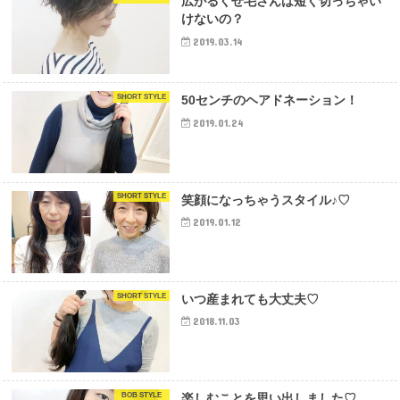
広がるくせ毛さんは短く切っちゃい
けないの？
2019.03.14
SHORT STYLE
50センチのヘアドネーション！
2019.01.24
SHORT STYLE
笑顔になっちゃうスタイル♪♡
2019.01.12
SHORT STYLE
いつ産まれても大丈夫♡
2018.11.03
BOB STYLE
楽しむことを思い出しました♡