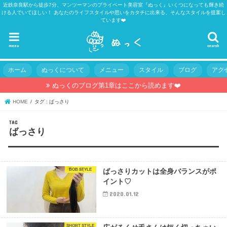
近鉄奈良駅から徒歩7分、マンツーマンのプライベート美容室『ぬっく』いくつになっても輝き続
ける人でいてほしい！ あなたのライフスタイルや思いをカタチに出来る、そんなスタイルを提案し
ています❤️
menu
search
ホーム
ぬっくについて
メニュー
スタイル
ブログ
アク
ぬっくのブログ第1章はここから読めます❤️
HOME
タグ : ばっさり
TAG
ばっさり
BOB STYLE
ばっさりカットは全身バランスがポ
イント♡
2020.01.12
SHORT STYLE