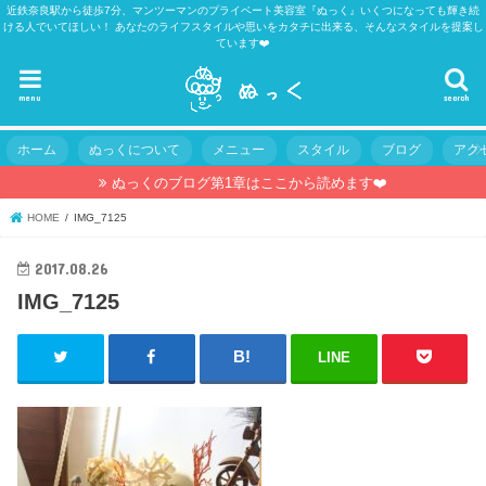
近鉄奈良駅から徒歩7分、マンツーマンのプライベート美容室『ぬっく』いくつになっても輝き続
ける人でいてほしい！ あなたのライフスタイルや思いをカタチに出来る、そんなスタイルを提案し
ています❤️
menu
search
ホーム
ぬっくについて
メニュー
スタイル
ブログ
アク
ぬっくのブログ第1章はここから読めます❤️
HOME
IMG_7125
2017.08.26
IMG_7125
LINE