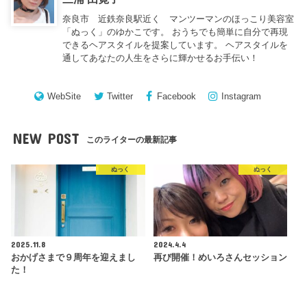
奈良市 近鉄奈良駅近く マンツーマンのほっこり美容室
「ぬっく」のゆかこです。 おうちでも簡単に自分で再現
できるヘアスタイルを提案しています。 ヘアスタイルを
通してあなたの人生をさらに輝かせるお手伝い！
WebSite
Twitter
Facebook
Instagram
NEW POST
このライターの最新記事
ぬっく
ぬっく
2025.11.8
2024.4.4
おかげさまで９周年を迎えまし
再び開催！めいろさんセッション
た！