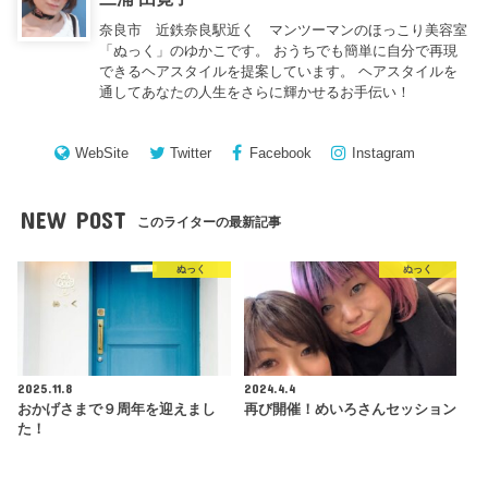
奈良市 近鉄奈良駅近く マンツーマンのほっこり美容室
「ぬっく」のゆかこです。 おうちでも簡単に自分で再現
できるヘアスタイルを提案しています。 ヘアスタイルを
通してあなたの人生をさらに輝かせるお手伝い！
WebSite
Twitter
Facebook
Instagram
NEW POST
このライターの最新記事
ぬっく
ぬっく
2025.11.8
2024.4.4
おかげさまで９周年を迎えまし
再び開催！めいろさんセッション
た！