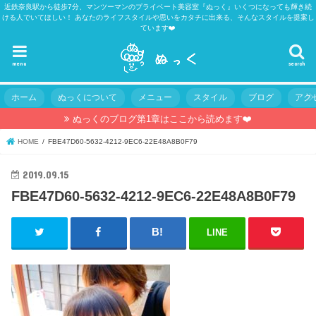
近鉄奈良駅から徒歩7分、マンツーマンのプライベート美容室『ぬっく』いくつになっても輝き続
ける人でいてほしい！ あなたのライフスタイルや思いをカタチに出来る、そんなスタイルを提案し
ています❤️
menu
search
ホーム
ぬっくについて
メニュー
スタイル
ブログ
アク
ぬっくのブログ第1章はここから読めます❤️
HOME
FBE47D60-5632-4212-9EC6-22E48A8B0F79
2019.09.15
FBE47D60-5632-4212-9EC6-22E48A8B0F79
LINE