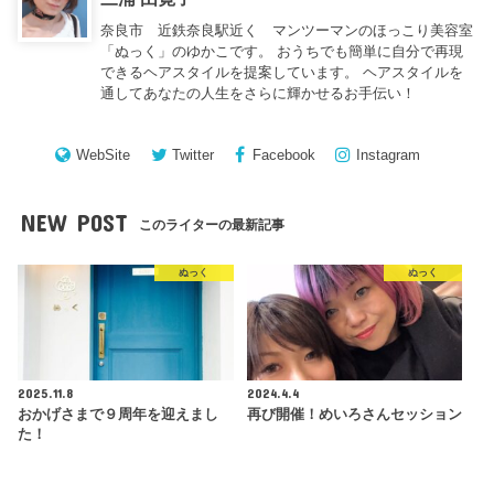
奈良市 近鉄奈良駅近く マンツーマンのほっこり美容室
「ぬっく」のゆかこです。 おうちでも簡単に自分で再現
できるヘアスタイルを提案しています。 ヘアスタイルを
通してあなたの人生をさらに輝かせるお手伝い！
WebSite
Twitter
Facebook
Instagram
NEW POST
このライターの最新記事
ぬっく
ぬっく
2025.11.8
2024.4.4
おかげさまで９周年を迎えまし
再び開催！めいろさんセッション
た！