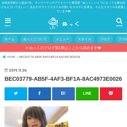
近鉄奈良駅から徒歩7分、マンツーマンのプライベート美容室『ぬっく』いくつになっても輝き続
ける人でいてほしい！ あなたのライフスタイルや思いをカタチに出来る、そんなスタイルを提案し
ています❤️
menu
search
ホーム
ぬっくについて
メニュー
スタイル
ブログ
アク
ぬっくのブログ第1章はここから読めます❤️
HOME
BEC03779-AB5F-4AF3-BF1A-8AC4973E0026
2019.11.06
BEC03779-AB5F-4AF3-BF1A-8AC4973E0026
LINE