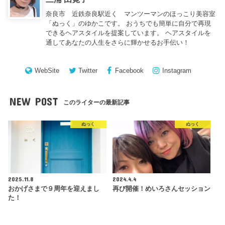
奈良市 近鉄奈良駅近く マンツーマンのほっこり美容室
「ぬっく」のゆかこです。 おうちでも簡単に自分で再現
できるヘアスタイルを提案しています。 ヘアスタイルを
通してあなたの人生をさらに輝かせるお手伝い！
WebSite
Twitter
Facebook
Instagram
NEW POST
このライターの最新記事
ぬっく
ぬっく
2025.11.8
2024.4.4
おかげさまで９周年を迎えまし
再び開催！めいろさんセッション
た！