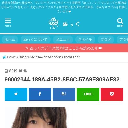
近鉄奈良駅から徒歩7分、マンツーマンのプライベート美容室『ぬっく』いくつになっても輝き続
ける人でいてほしい！ あなたのライフスタイルや思いをカタチに出来る、そんなスタイルを提案し
ています❤️
menu
search
ホーム
ぬっくについて
メニュー
スタイル
ブログ
アク
ぬっくのブログ第1章はここから読めます❤️
HOME
96002644-189A-45B2-8B6C-57A9E809AE32
2019.10.16
96002644-189A-45B2-8B6C-57A9E809AE32
LINE