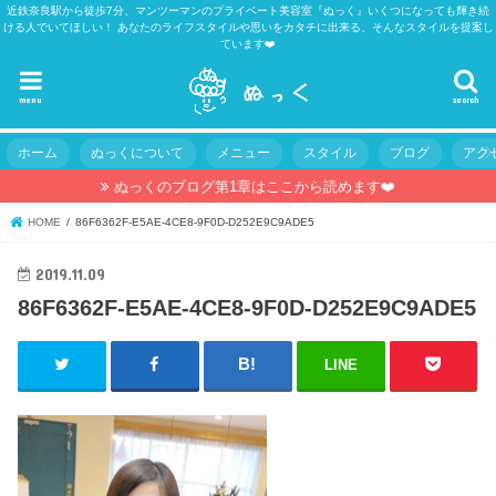
近鉄奈良駅から徒歩7分、マンツーマンのプライベート美容室『ぬっく』いくつになっても輝き続
ける人でいてほしい！ あなたのライフスタイルや思いをカタチに出来る、そんなスタイルを提案し
ています❤️
menu
search
ホーム
ぬっくについて
メニュー
スタイル
ブログ
アク
ぬっくのブログ第1章はここから読めます❤️
HOME
86F6362F-E5AE-4CE8-9F0D-D252E9C9ADE5
2019.11.09
86F6362F-E5AE-4CE8-9F0D-D252E9C9ADE5
LINE