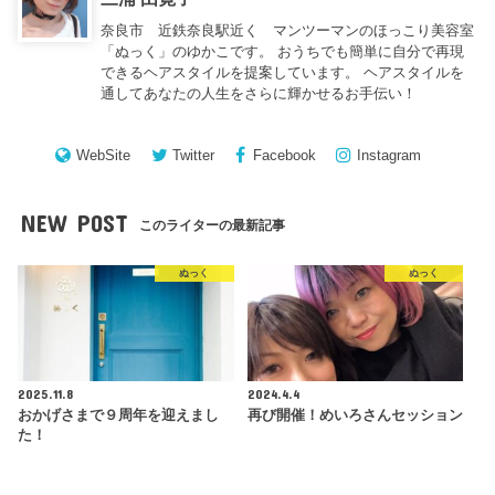
奈良市 近鉄奈良駅近く マンツーマンのほっこり美容室
「ぬっく」のゆかこです。 おうちでも簡単に自分で再現
できるヘアスタイルを提案しています。 ヘアスタイルを
通してあなたの人生をさらに輝かせるお手伝い！
WebSite
Twitter
Facebook
Instagram
NEW POST
このライターの最新記事
ぬっく
ぬっく
2025.11.8
2024.4.4
おかげさまで９周年を迎えまし
再び開催！めいろさんセッション
た！