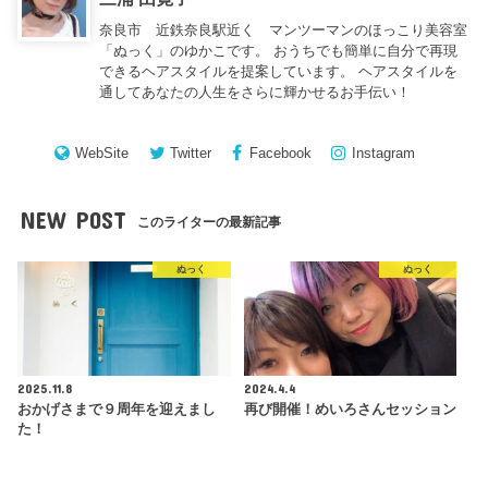
奈良市 近鉄奈良駅近く マンツーマンのほっこり美容室
「ぬっく」のゆかこです。 おうちでも簡単に自分で再現
できるヘアスタイルを提案しています。 ヘアスタイルを
通してあなたの人生をさらに輝かせるお手伝い！
WebSite
Twitter
Facebook
Instagram
NEW POST
このライターの最新記事
ぬっく
ぬっく
2025.11.8
2024.4.4
おかげさまで９周年を迎えまし
再び開催！めいろさんセッション
た！