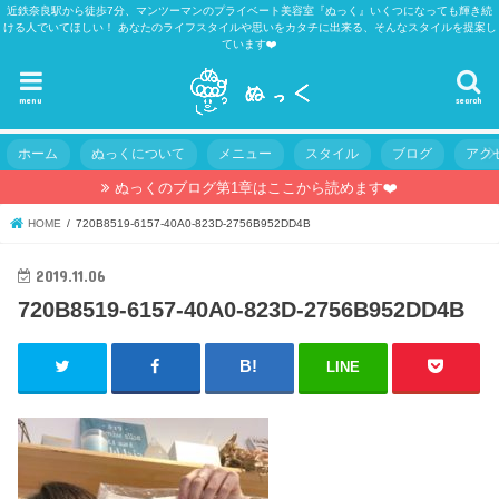
近鉄奈良駅から徒歩7分、マンツーマンのプライベート美容室『ぬっく』いくつになっても輝き続
ける人でいてほしい！ あなたのライフスタイルや思いをカタチに出来る、そんなスタイルを提案し
ています❤️
menu
search
ホーム
ぬっくについて
メニュー
スタイル
ブログ
アク
ぬっくのブログ第1章はここから読めます❤️
HOME
720B8519-6157-40A0-823D-2756B952DD4B
2019.11.06
720B8519-6157-40A0-823D-2756B952DD4B
LINE