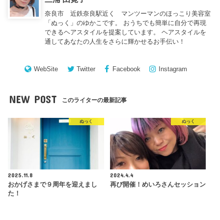
奈良市 近鉄奈良駅近く マンツーマンのほっこり美容室
「ぬっく」のゆかこです。 おうちでも簡単に自分で再現
できるヘアスタイルを提案しています。 ヘアスタイルを
通してあなたの人生をさらに輝かせるお手伝い！
WebSite
Twitter
Facebook
Instagram
NEW POST
このライターの最新記事
ぬっく
ぬっく
2025.11.8
2024.4.4
おかげさまで９周年を迎えまし
再び開催！めいろさんセッション
た！