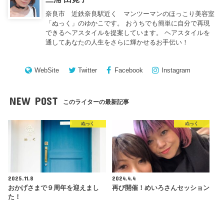
奈良市 近鉄奈良駅近く マンツーマンのほっこり美容室
「ぬっく」のゆかこです。 おうちでも簡単に自分で再現
できるヘアスタイルを提案しています。 ヘアスタイルを
通してあなたの人生をさらに輝かせるお手伝い！
WebSite
Twitter
Facebook
Instagram
NEW POST
このライターの最新記事
ぬっく
ぬっく
2025.11.8
2024.4.4
おかげさまで９周年を迎えまし
再び開催！めいろさんセッション
た！