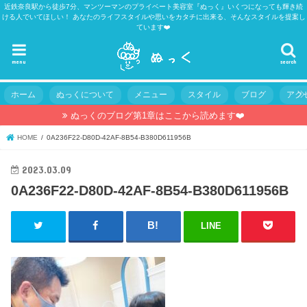
近鉄奈良駅から徒歩7分、マンツーマンのプライベート美容室『ぬっく』いくつになっても輝き続
ける人でいてほしい！ あなたのライフスタイルや思いをカタチに出来る、そんなスタイルを提案し
ています❤️
menu
search
ホーム
ぬっくについて
メニュー
スタイル
ブログ
アク
ぬっくのブログ第1章はここから読めます❤️
HOME
0A236F22-D80D-42AF-8B54-B380D611956B
2023.03.09
0A236F22-D80D-42AF-8B54-B380D611956B
LINE