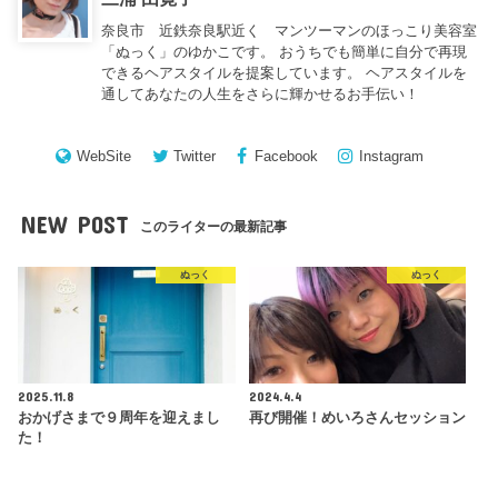
奈良市 近鉄奈良駅近く マンツーマンのほっこり美容室
「ぬっく」のゆかこです。 おうちでも簡単に自分で再現
できるヘアスタイルを提案しています。 ヘアスタイルを
通してあなたの人生をさらに輝かせるお手伝い！
WebSite
Twitter
Facebook
Instagram
NEW POST
このライターの最新記事
ぬっく
ぬっく
2025.11.8
2024.4.4
おかげさまで９周年を迎えまし
再び開催！めいろさんセッション
た！