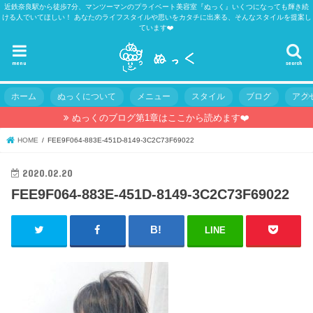
近鉄奈良駅から徒歩7分、マンツーマンのプライベート美容室『ぬっく』いくつになっても輝き続
ける人でいてほしい！ あなたのライフスタイルや思いをカタチに出来る、そんなスタイルを提案し
ています❤️
menu
search
ホーム
ぬっくについて
メニュー
スタイル
ブログ
アク
ぬっくのブログ第1章はここから読めます❤️
HOME
FEE9F064-883E-451D-8149-3C2C73F69022
2020.02.20
FEE9F064-883E-451D-8149-3C2C73F69022
LINE