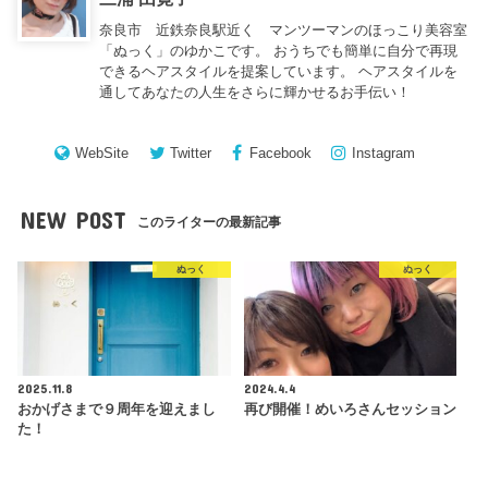
奈良市 近鉄奈良駅近く マンツーマンのほっこり美容室
「ぬっく」のゆかこです。 おうちでも簡単に自分で再現
できるヘアスタイルを提案しています。 ヘアスタイルを
通してあなたの人生をさらに輝かせるお手伝い！
WebSite
Twitter
Facebook
Instagram
NEW POST
このライターの最新記事
ぬっく
ぬっく
2025.11.8
2024.4.4
おかげさまで９周年を迎えまし
再び開催！めいろさんセッション
た！