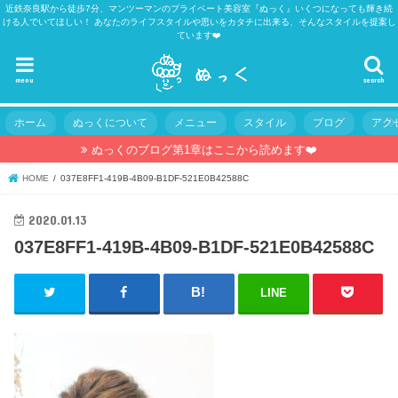
近鉄奈良駅から徒歩7分、マンツーマンのプライベート美容室『ぬっく』いくつになっても輝き続
ける人でいてほしい！ あなたのライフスタイルや思いをカタチに出来る、そんなスタイルを提案し
ています❤️
menu
search
ホーム
ぬっくについて
メニュー
スタイル
ブログ
アク
ぬっくのブログ第1章はここから読めます❤️
HOME
037E8FF1-419B-4B09-B1DF-521E0B42588C
2020.01.13
037E8FF1-419B-4B09-B1DF-521E0B42588C
LINE