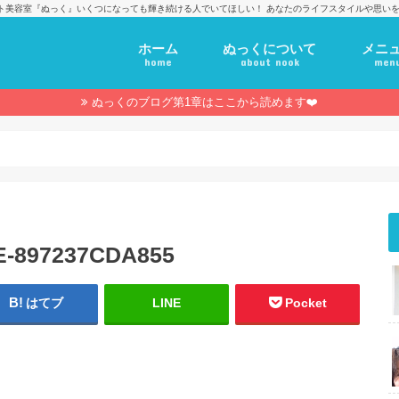
ト美容室『ぬっく』いくつになっても輝き続ける人でいてほしい！ あなたのライフスタイルや思いを
ホーム
ぬっくについて
メニ
home
about nook
men
ぬっくのブログ第1章はここから読めます❤️
E-897237CDA855
はてブ
LINE
Pocket