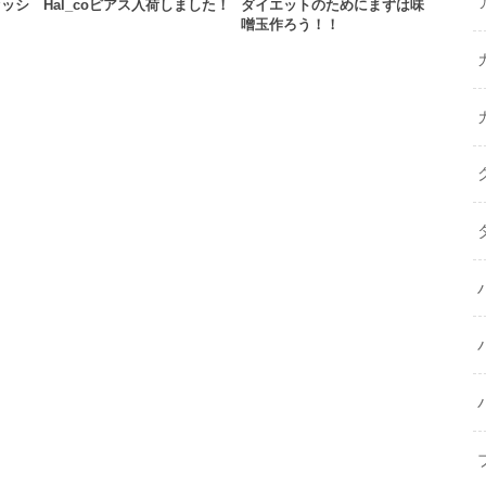
セッシ
Hal_coピアス入荷しました！
ダイエットのためにまずは味
噌玉作ろう！！