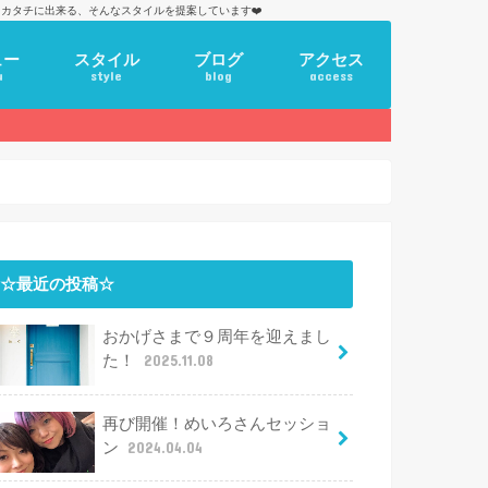
カタチに出来る、そんなスタイルを提案しています❤️
ュー
スタイル
ブログ
アクセス
u
style
blog
access
☆最近の投稿☆
おかげさまで９周年を迎えまし
た！
2025.11.08
再び開催！めいろさんセッショ
ン
2024.04.04