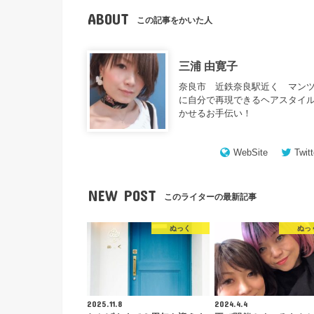
ABOUT
この記事をかいた人
三浦 由寛子
奈良市 近鉄奈良駅近く マンツ
に自分で再現できるヘアスタイル
かせるお手伝い！
WebSite
Twitt
NEW POST
このライターの最新記事
ぬっく
ぬっ
2025.11.8
2024.4.4