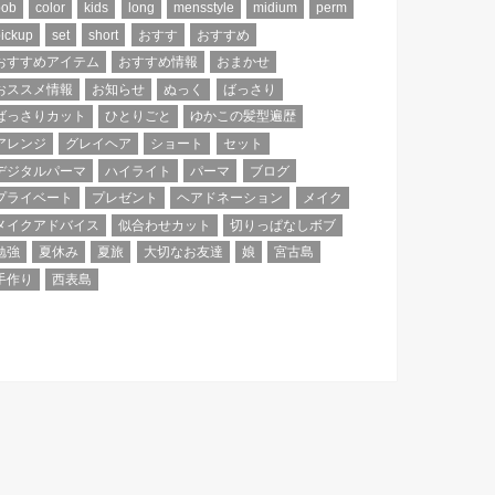
bob
color
kids
long
mensstyle
midium
perm
ickup
set
short
おすす
おすすめ
おすすめアイテム
おすすめ情報
おまかせ
おススメ情報
お知らせ
ぬっく
ばっさり
ばっさりカット
ひとりごと
ゆかこの髪型遍歴
アレンジ
グレイヘア
ショート
セット
デジタルパーマ
ハイライト
パーマ
ブログ
プライベート
プレゼント
ヘアドネーション
メイク
メイクアドバイス
似合わせカット
切りっぱなしボブ
勉強
夏休み
夏旅
大切なお友達
娘
宮古島
手作り
西表島