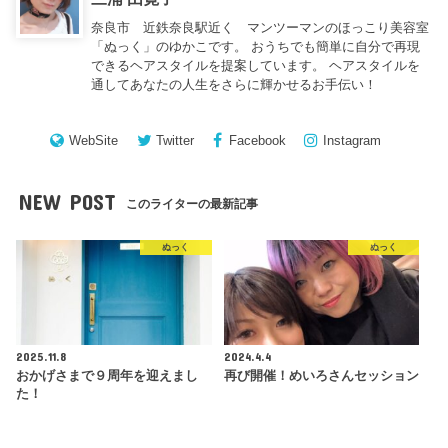
奈良市 近鉄奈良駅近く マンツーマンのほっこり美容室
「ぬっく」のゆかこです。 おうちでも簡単に自分で再現
できるヘアスタイルを提案しています。 ヘアスタイルを
通してあなたの人生をさらに輝かせるお手伝い！
WebSite
Twitter
Facebook
Instagram
NEW POST
このライターの最新記事
ぬっく
ぬっく
2025.11.8
2024.4.4
おかげさまで９周年を迎えまし
再び開催！めいろさんセッション
た！