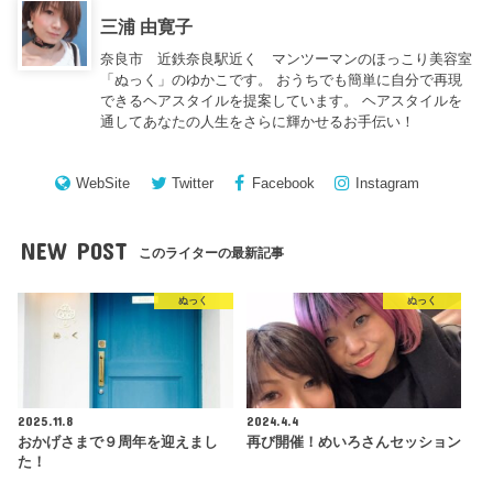
三浦 由寛子
奈良市 近鉄奈良駅近く マンツーマンのほっこり美容室
「ぬっく」のゆかこです。 おうちでも簡単に自分で再現
できるヘアスタイルを提案しています。 ヘアスタイルを
通してあなたの人生をさらに輝かせるお手伝い！
WebSite
Twitter
Facebook
Instagram
NEW POST
このライターの最新記事
ぬっく
ぬっく
2025.11.8
2024.4.4
おかげさまで９周年を迎えまし
再び開催！めいろさんセッション
た！