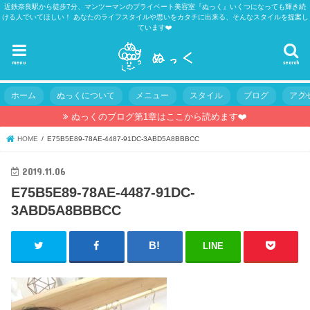
近鉄奈良駅から徒歩7分、マンツーマンのプライベート美容室『ぬっく』いくつになっても輝き続
ける人でいてほしい！ あなたのライフスタイルや思いをカタチに出来る、そんなスタイルを提案し
ています❤️
menu
search
ホーム
ぬっくについて
メニュー
スタイル
ブログ
アク
ぬっくのブログ第1章はここから読めます❤️
HOME
E75B5E89-78AE-4487-91DC-3ABD5A8BBBCC
2019.11.06
E75B5E89-78AE-4487-91DC-
3ABD5A8BBBCC
LINE