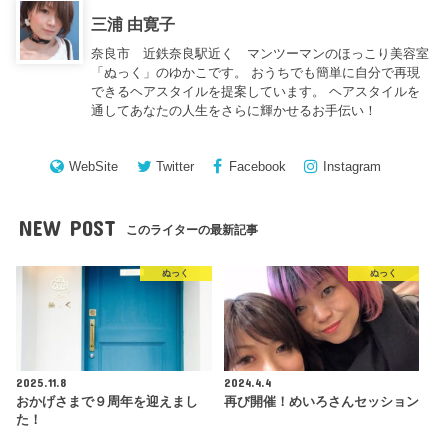
三浦 由寛子
奈良市 近鉄奈良駅近く マンツーマンのほっこり美容室
「ぬっく」のゆかこです。 おうちでも簡単に自分で再現
できるヘアスタイルを提案しています。 ヘアスタイルを
通してあなたの人生をさらに輝かせるお手伝い！
WebSite
Twitter
Facebook
Instagram
NEW POST
このライターの最新記事
ぬっく
ぬっく
2025.11.8
2024.4.4
おかげさまで９周年を迎えまし
再び開催！めいろさんセッション
た！