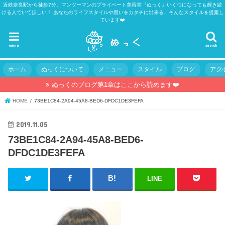
近鉄奈良駅から徒歩7分、マンツーマンのプライベート美容室『ぬっく』いくつになっても輝き続
ける人でいてほしい！ あなたのライフスタイルや思いをカタチに出来る、そんなスタイルを提案し
ています❤️
menu
search
ホーム
ぬっくについて
メニュー
スタイル
ブログ
アク
ぬっくのブログ第1章はここから読めます❤️
HOME
73BE1C84-2A94-45A8-BED6-DFDC1DE3FEFA
2019.11.05
73BE1C84-2A94-45A8-BED6-
DFDC1DE3FEFA
LINE