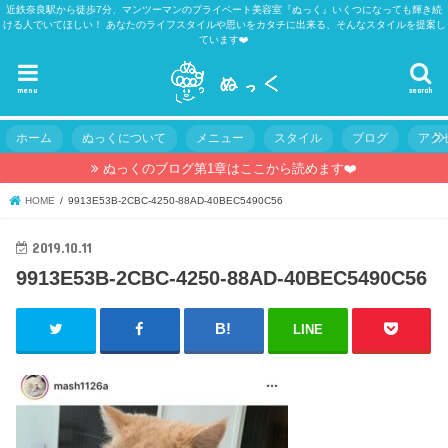
近鉄奈良駅から徒歩7分、マンツーマンのプライベート美容室『ぬっく』いくつになっても輝き続
ける人でいてほしい！ あなたのライフスタイルや思いをカタチに出来る、そんなスタイルを提案し
ています❤️
menu
search
ホーム
ぬっくについて
メニュー
スタイル
ブログ
アク
ぬっくのブログ第1章はここから読めます❤️
HOME
9913E53B-2CBC-4250-88AD-40BEC5490C56
2019.10.11
9913E53B-2CBC-4250-88AD-40BEC5490C56
LINE