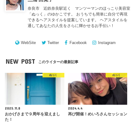
奈良市 近鉄奈良駅近く マンツーマンのほっこり美容室
「ぬっく」のゆかこです。 おうちでも簡単に自分で再現
できるヘアスタイルを提案しています。 ヘアスタイルを
通してあなたの人生をさらに輝かせるお手伝い！
WebSite
Twitter
Facebook
Instagram
NEW POST
このライターの最新記事
ぬっく
ぬっく
2025.11.8
2024.4.4
おかげさまで９周年を迎えまし
再び開催！めいろさんセッション
た！