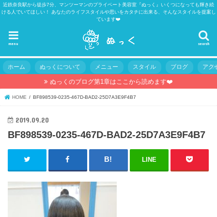
近鉄奈良駅から徒歩7分、マンツーマンのプライベート美容室『ぬっく』いくつになっても輝き続
ける人でいてほしい！ あなたのライフスタイルや思いをカタチに出来る、そんなスタイルを提案し
ています❤️
menu
search
ホーム
ぬっくについて
メニュー
スタイル
ブログ
アク
ぬっくのブログ第1章はここから読めます❤️
HOME
BF898539-0235-467D-BAD2-25D7A3E9F4B7
2019.09.20
BF898539-0235-467D-BAD2-25D7A3E9F4B7
LINE