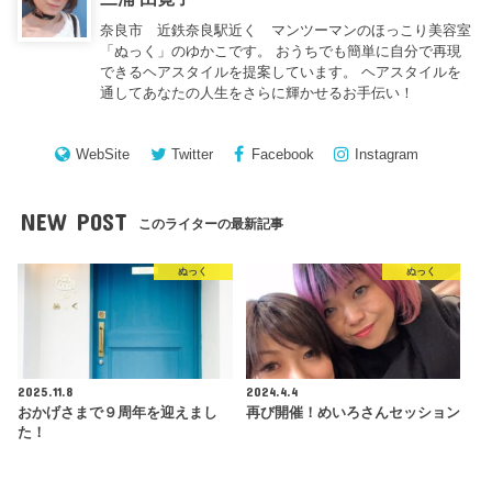
奈良市 近鉄奈良駅近く マンツーマンのほっこり美容室
「ぬっく」のゆかこです。 おうちでも簡単に自分で再現
できるヘアスタイルを提案しています。 ヘアスタイルを
通してあなたの人生をさらに輝かせるお手伝い！
WebSite
Twitter
Facebook
Instagram
NEW POST
このライターの最新記事
ぬっく
ぬっく
2025.11.8
2024.4.4
おかげさまで９周年を迎えまし
再び開催！めいろさんセッション
た！