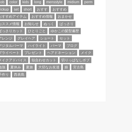
bob
color
kids
long
mensstyle
midium
perm
ickup
set
short
おすす
おすすめ
おすすめアイテム
おすすめ情報
おまかせ
おススメ情報
お知らせ
ぬっく
ばっさり
ばっさりカット
ひとりごと
ゆかこの髪型遍歴
アレンジ
グレイヘア
ショート
セット
デジタルパーマ
ハイライト
パーマ
ブログ
プライベート
プレゼント
ヘアドネーション
メイク
メイクアドバイス
似合わせカット
切りっぱなしボブ
勉強
夏休み
夏旅
大切なお友達
娘
宮古島
手作り
西表島