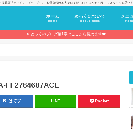
ト美容室『ぬっく』いくつになっても輝き続ける人でいてほしい！ あなたのライフスタイルや思いを
ホーム
ぬっくについて
メニ
home
about nook
men
ぬっくのブログ第1章はここから読めます❤️
A-FF2784687ACE
はてブ
LINE
Pocket