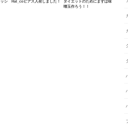
セッシ
Hal_coピアス入荷しました！
ダイエットのためにまずは味
噌玉作ろう！！