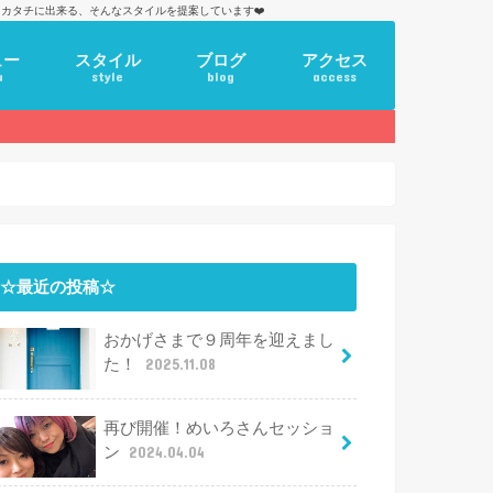
カタチに出来る、そんなスタイルを提案しています❤️
ュー
スタイル
ブログ
アクセス
u
style
blog
access
☆最近の投稿☆
おかげさまで９周年を迎えまし
た！
2025.11.08
再び開催！めいろさんセッショ
ン
2024.04.04