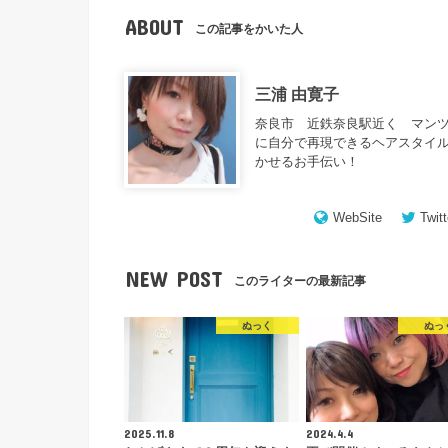
ABOUT
この記事をかいた人
三浦 由寛子
奈良市 近鉄奈良駅近く マンツ
に自分で再現できるヘアスタイル
かせるお手伝い！
WebSite
Twitt
NEW POST
このライターの最新記事
ぬっく
ぬっ
2025.11.8
2024.4.4