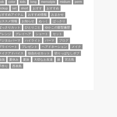
bob
color
kids
long
mensstyle
midium
perm
ickup
set
short
おすす
おすすめ
おすすめアイテム
おすすめ情報
おまかせ
おススメ情報
お知らせ
ぬっく
ばっさり
ばっさりカット
ひとりごと
ゆかこの髪型遍歴
アレンジ
グレイヘア
ショート
セット
デジタルパーマ
ハイライト
パーマ
ブログ
プライベート
プレゼント
ヘアドネーション
メイク
メイクアドバイス
似合わせカット
切りっぱなしボブ
勉強
夏休み
夏旅
大切なお友達
娘
宮古島
手作り
西表島