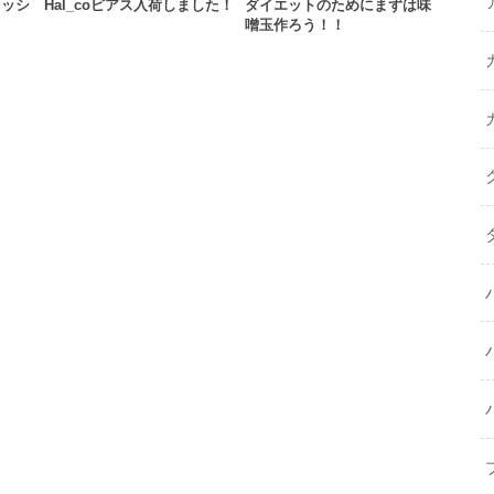
セッシ
Hal_coピアス入荷しました！
ダイエットのためにまずは味
噌玉作ろう！！