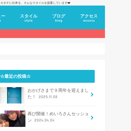
カタチに出来る、そんなスタイルを提案しています❤️
ュー
スタイル
ブログ
アクセス
u
style
blog
access
☆最近の投稿☆
おかげさまで９周年を迎えまし
た！
2025.11.08
再び開催！めいろさんセッショ
ン
2024.04.04