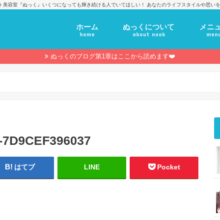
ト美容室『ぬっく』いくつになっても輝き続ける人でいてほしい！ あなたのライフスタイルや思いを
ホーム
ぬっくについて
メニ
home
about nook
men
ぬっくのブログ第1章はここから読めます❤️
3-7D9CEF396037
はてブ
LINE
Pocket