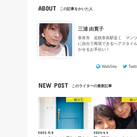
ABOUT
この記事をかいた人
三浦 由寛子
奈良市 近鉄奈良駅近く マンツ
に自分で再現できるヘアスタイル
かせるお手伝い！
WebSite
Twitt
NEW POST
このライターの最新記事
ぬっく
ぬっ
2025.11.8
2024.4.4