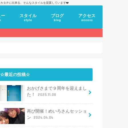
カタチに出来る、そんなスタイルを提案しています❤️
ュー
スタイル
ブログ
アクセス
u
style
blog
access
☆最近の投稿☆
おかげさまで９周年を迎えまし
た！
2025.11.08
再び開催！めいろさんセッショ
ン
2024.04.04