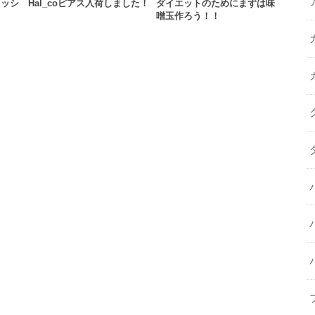
セッシ
Hal_coピアス入荷しました！
ダイエットのためにまずは味
噌玉作ろう！！