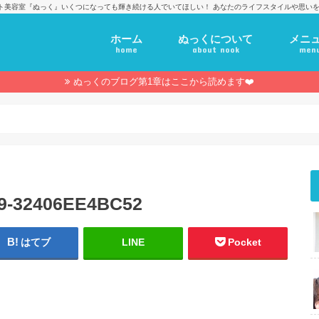
ト美容室『ぬっく』いくつになっても輝き続ける人でいてほしい！ あなたのライフスタイルや思いを
ホーム
ぬっくについて
メニ
home
about nook
men
ぬっくのブログ第1章はここから読めます❤️
9-32406EE4BC52
はてブ
LINE
Pocket