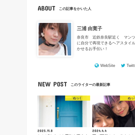
ABOUT
この記事をかいた人
三浦 由寛子
奈良市 近鉄奈良駅近く マンツ
に自分で再現できるヘアスタイル
かせるお手伝い！
WebSite
Twitt
NEW POST
このライターの最新記事
ぬっく
ぬっ
2025.11.8
2024.4.4