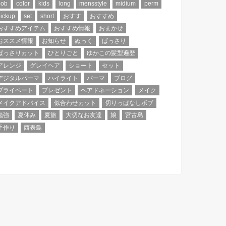
bob
color
kids
long
mensstyle
midium
perm
ickup
set
short
おすす
おすすめ
おすすめアイテム
おすすめ情報
おまかせ
おススメ情報
お知らせ
ぬっく
ばっさり
ばっさりカット
ひとりごと
ゆかこの髪型遍歴
アレンジ
グレイヘア
ショート
セット
デジタルパーマ
ハイライト
パーマ
ブログ
プライベート
プレゼント
ヘアドネーション
メイク
メイクアドバイス
似合わせカット
切りっぱなしボブ
勉強
夏休み
夏旅
大切なお友達
娘
宮古島
手作り
西表島