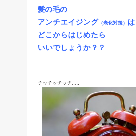
髪の毛の
アンチエイジング
は
（老化対策）
どこからはじめたら
いいでしょうか？？
チッチッチッチ…..