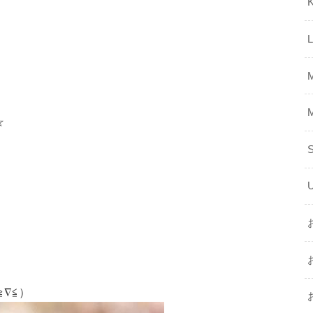
K
☆
∇≦）