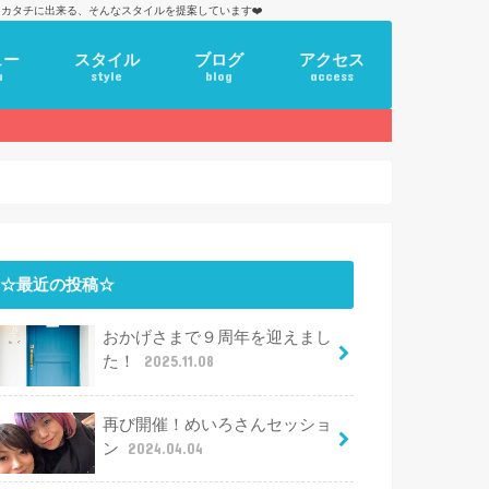
カタチに出来る、そんなスタイルを提案しています❤️
ュー
スタイル
ブログ
アクセス
u
style
blog
access
☆最近の投稿☆
おかげさまで９周年を迎えまし
た！
2025.11.08
再び開催！めいろさんセッショ
ン
2024.04.04