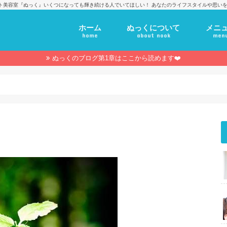
ト美容室『ぬっく』いくつになっても輝き続ける人でいてほしい！ あなたのライフスタイルや思いを
ホーム
ぬっくについて
メニ
home
about nook
men
ぬっくのブログ第1章はここから読めます❤️