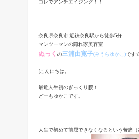
コレでアンチエイジング！！
奈良県奈良市 近鉄奈良駅から徒歩5分
マンツーマンの隠れ家美容室
ぬっく
三浦由寛子
の
です
(みうらゆかこ)
[こんにちは。
最近人生初のぎっくり腰！
どーもゆかこです。
人生で初めて前屈できなくなるという苦痛（≧