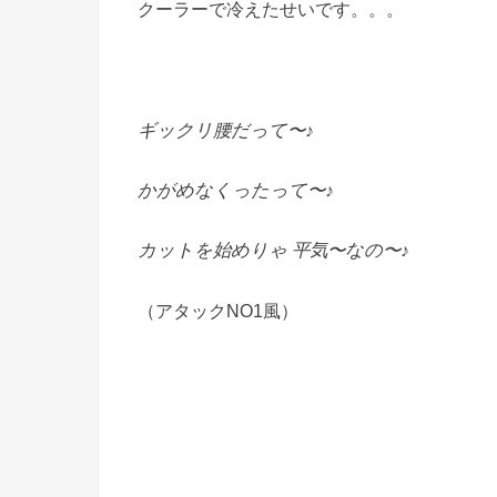
クーラーで冷えたせいです。。。
ギックリ腰だって〜♪
かがめなくったって〜♪
カットを始めりゃ 平気〜なの〜♪
（アタックNO1風）