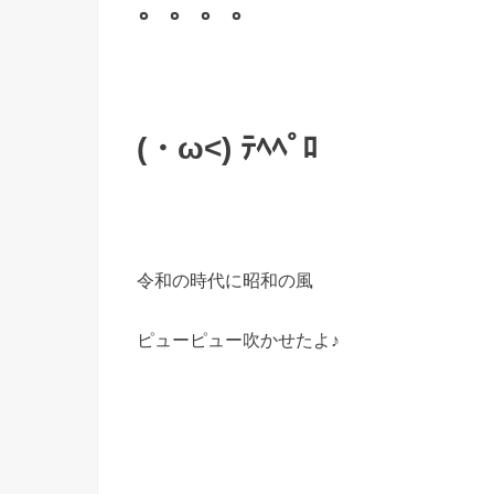
。。。。
(・ω<) ﾃﾍﾍﾟﾛ
令和の時代に昭和の風
ピューピュー吹かせたよ♪