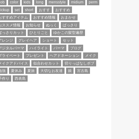
bob
color
kids
long
mensstyle
midium
perm
ickup
set
short
おすす
おすすめ
おすすめアイテム
おすすめ情報
おまかせ
おススメ情報
お知らせ
ぬっく
ばっさり
ばっさりカット
ひとりごと
ゆかこの髪型遍歴
アレンジ
グレイヘア
ショート
セット
デジタルパーマ
ハイライト
パーマ
ブログ
プライベート
プレゼント
ヘアドネーション
メイク
メイクアドバイス
似合わせカット
切りっぱなしボブ
勉強
夏休み
夏旅
大切なお友達
娘
宮古島
手作り
西表島