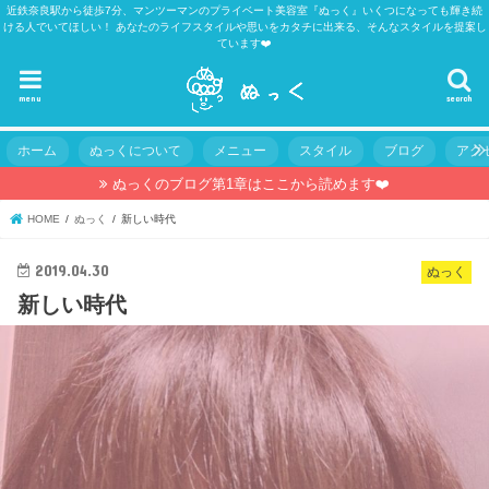
近鉄奈良駅から徒歩7分、マンツーマンのプライベート美容室『ぬっく』いくつになっても輝き続
ける人でいてほしい！ あなたのライフスタイルや思いをカタチに出来る、そんなスタイルを提案し
ています❤️
menu
search
ホーム
ぬっくについて
メニュー
スタイル
ブログ
アク
ぬっくのブログ第1章はここから読めます❤️
HOME
ぬっく
新しい時代
2019.04.30
ぬっく
新しい時代