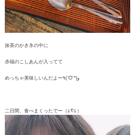
抹茶のかき氷の中に
赤福のこしあんが入ってて
めっちゃ美味しいんだよー٩(ˊᗜˋ*)و
二日間、食べまくったでー（≧∇≦）