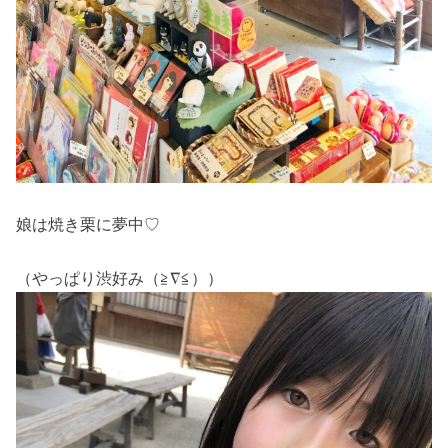
娘は焼き栗に夢中♡
（やっぱり渋好み（≧∇≦））