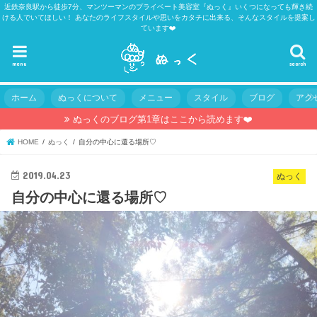
近鉄奈良駅から徒歩7分、マンツーマンのプライベート美容室『ぬっく』いくつになっても輝き続
ける人でいてほしい！ あなたのライフスタイルや思いをカタチに出来る、そんなスタイルを提案し
ています❤️
menu
search
ホーム
ぬっくについて
メニュー
スタイル
ブログ
アク
ぬっくのブログ第1章はここから読めます❤️
HOME
ぬっく
自分の中心に還る場所♡
2019.04.23
ぬっく
自分の中心に還る場所♡