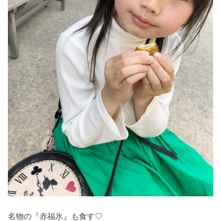
名物の『赤福氷』も食す♡