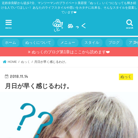
近鉄奈良駅から徒歩7分、マンツーマンのプライベート美容室『ぬっく』いくつになっても輝き続
ける人でいてほしい！ あなたのライフスタイルや思いをカタチに出来る、そんなスタイルを提案し
ています❤️
menu
search
ホーム
ぬっくについて
メニュー
スタイル
ブログ
アク
ぬっくのブログ第1章はここから読めます❤️
HOME
ぬっく
月日が早く感じるわけ。
2018.11.14
ぬっく
月日が早く感じるわけ。