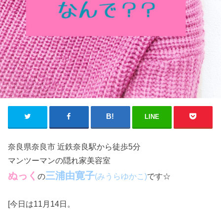
LINE
奈良県奈良市 近鉄奈良駅から徒歩5分
マンツーマンの隠れ家美容室
ぬっく
三浦由寛子
の
です☆
(みうらゆかこ)
[今日は11月14日。