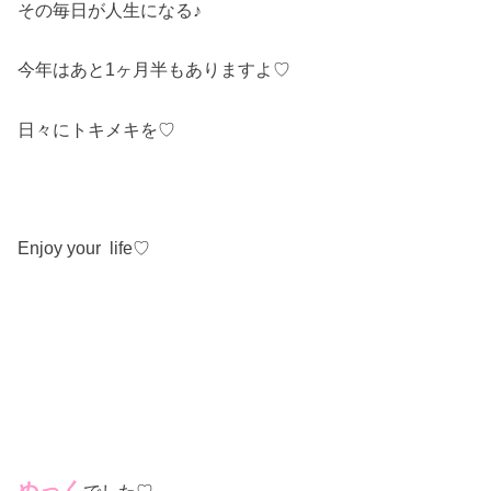
その毎日が人生になる♪
今年はあと1ヶ月半もありますよ♡
日々にトキメキを♡
Enjoy your life♡
ぬっく
でした♡