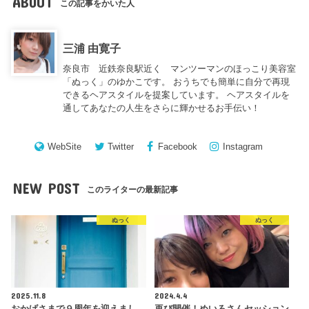
ABOUT
この記事をかいた人
三浦 由寛子
奈良市 近鉄奈良駅近く マンツーマンのほっこり美容室
「ぬっく」のゆかこです。 おうちでも簡単に自分で再現
できるヘアスタイルを提案しています。 ヘアスタイルを
通してあなたの人生をさらに輝かせるお手伝い！
WebSite
Twitter
Facebook
Instagram
NEW POST
このライターの最新記事
ぬっく
ぬっく
2025.11.8
2024.4.4
おかげさまで９周年を迎えまし
再び開催！めいろさんセッション