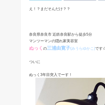
え！？まだそんだけ？？
奈良県奈良市 近鉄奈良駅から徒歩5分
マンツーマンの隠れ家美容室
ぬっく
三浦由寛子
の
です
(みうらゆかこ)
ついに
ぬっく3年目突入でーす！