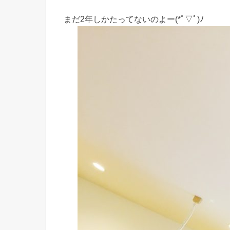
まだ2年しかたってないのよー(*ﾟ▽ﾟ)ﾉ