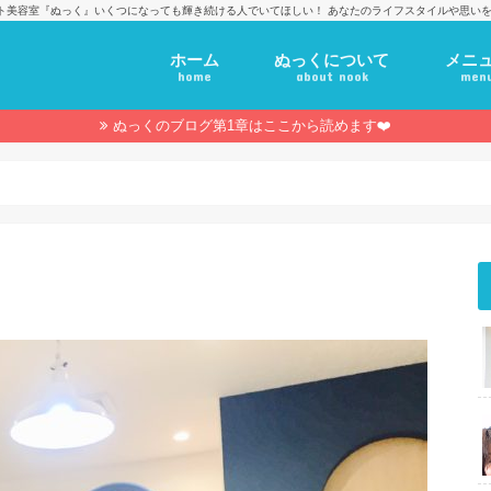
ト美容室『ぬっく』いくつになっても輝き続ける人でいてほしい！ あなたのライフスタイルや思いを
ホーム
ぬっくについて
メニ
home
about nook
men
ぬっくのブログ第1章はここから読めます❤️