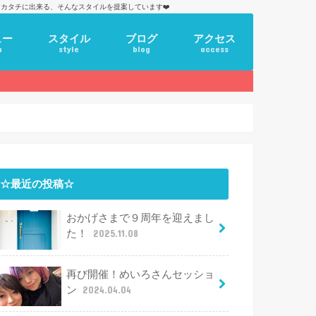
カタチに出来る、そんなスタイルを提案しています❤️
ュー
スタイル
ブログ
アクセス
u
style
blog
access
☆最近の投稿☆
おかげさまで９周年を迎えまし
た！
2025.11.08
再び開催！めいろさんセッショ
ン
2024.04.04