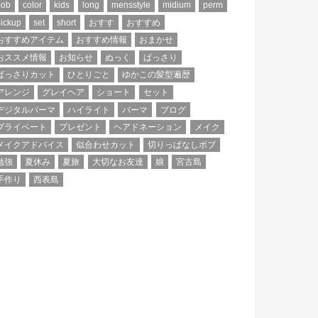
bob
color
kids
long
mensstyle
midium
perm
ickup
set
short
おすす
おすすめ
おすすめアイテム
おすすめ情報
おまかせ
おススメ情報
お知らせ
ぬっく
ばっさり
ばっさりカット
ひとりごと
ゆかこの髪型遍歴
アレンジ
グレイヘア
ショート
セット
デジタルパーマ
ハイライト
パーマ
ブログ
プライベート
プレゼント
ヘアドネーション
メイク
メイクアドバイス
似合わせカット
切りっぱなしボブ
勉強
夏休み
夏旅
大切なお友達
娘
宮古島
手作り
西表島