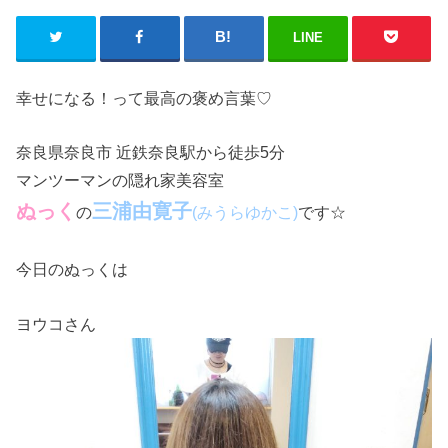
LINE
幸せになる！って最高の褒め言葉♡
奈良県奈良市 近鉄奈良駅から徒歩5分
マンツーマンの隠れ家美容室
ぬっく
三浦由寛子
の
です☆
(みうらゆかこ)
今日のぬっくは
ヨウコさん