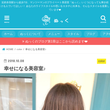
近鉄奈良駅から徒歩7分、マンツーマンのプライベート美容室『ぬっく』いくつになっても輝き続
ける人でいてほしい！ あなたのライフスタイルや思いをカタチに出来る、そんなスタイルを提案し
ています❤️
menu
search
ホーム
ぬっくについて
メニュー
スタイル
ブログ
アク
ぬっくのブログ第1章はここから読めます❤️
HOME
color
幸せになる美容室♪
2018.10.08
color
幸せになる美容室♪