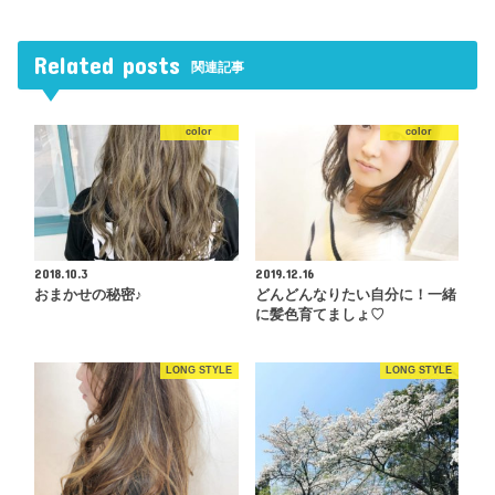
Related posts
関連記事
color
color
2018.10.3
2019.12.16
おまかせの秘密♪
どんどんなりたい自分に！一緒
に髪色育てましょ♡
LONG STYLE
LONG STYLE