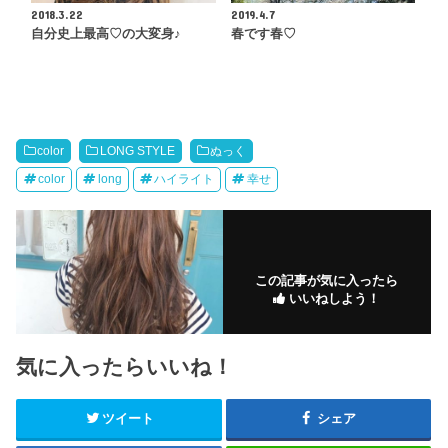
2018.3.22
2019.4.7
自分史上最高♡の大変身♪
春です春♡
color
LONG STYLE
ぬっく
color
long
ハイライト
幸せ
この記事が気に入ったら
いいねしよう！
気に入ったらいいね！
ツイート
シェア