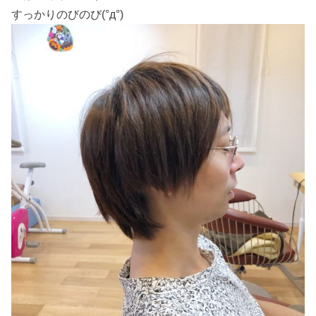
すっかりのびのび(°д°)