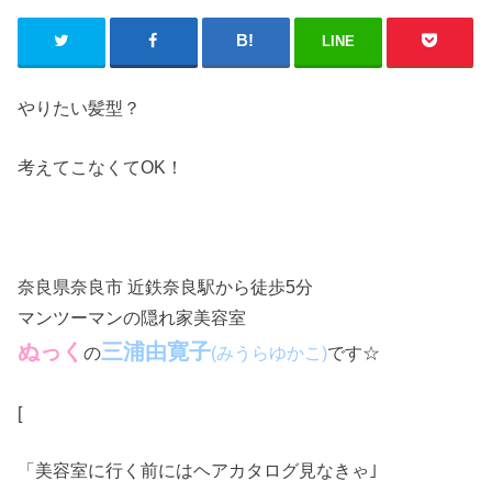
LINE
やりたい髪型？
考えてこなくてOK！
奈良県奈良市 近鉄奈良駅から徒歩5分
マンツーマンの隠れ家美容室
ぬっく
三浦由寛子
の
です☆
(みうらゆかこ)
[
「美容室に行く前にはヘアカタログ見なきゃ｣