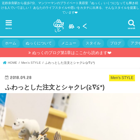
近鉄奈良駅から徒歩7分、マンツーマンのプライベート美容室『ぬっく』いくつになっても輝き続
ける人でいてほしい！ あなたのライフスタイルや思いをカタチに出来る、そんなスタイルを提案し
ています❤️
menu
search
ホーム
ぬっくについて
メニュー
スタイル
ブログ
アク
ぬっくのブログ第1章はここから読めます❤️
HOME
Men's STYLE
ふわっとした注文とシャクレ(≧∇≦*)
2018.09.28
Men's STYLE
ふわっとした注文とシャクレ(≧∇≦*)