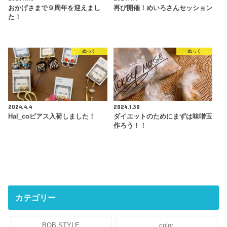
おかげさまで９周年を迎えまし
再び開催！めいろさんセッション
た！
ぬっく
ぬっく
2024.4.4
2024.1.30
Hal_coピアス入荷しました！
ダイエットのためにまずは味噌玉
作ろう！！
カテゴリー
BOB STYLE
color