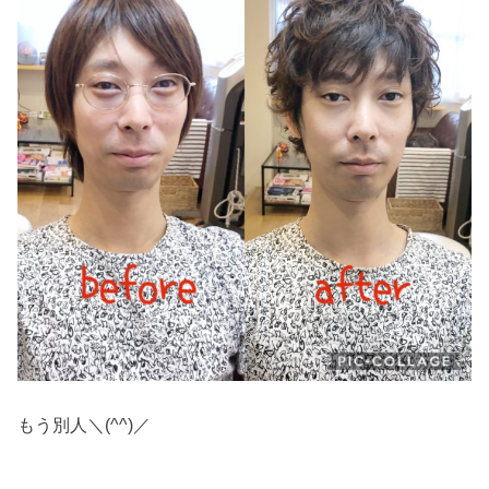
もう別人＼(^^)／