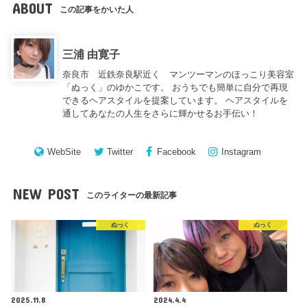
ABOUT
この記事をかいた人
三浦 由寛子
奈良市 近鉄奈良駅近く マンツーマンのほっこり美容室
「ぬっく」のゆかこです。 おうちでも簡単に自分で再現
できるヘアスタイルを提案しています。 ヘアスタイルを
通してあなたの人生をさらに輝かせるお手伝い！
WebSite
Twitter
Facebook
Instagram
NEW POST
このライターの最新記事
ぬっく
ぬっく
2025.11.8
2024.4.4