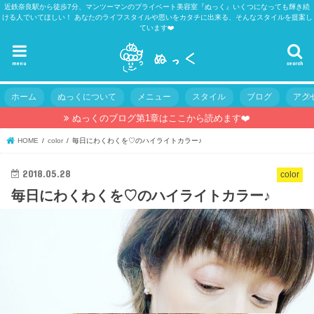
近鉄奈良駅から徒歩7分、マンツーマンのプライベート美容室『ぬっく』いくつになっても輝き続
ける人でいてほしい！ あなたのライフスタイルや思いをカタチに出来る、そんなスタイルを提案し
ています❤️
menu
search
ホーム
ぬっくについて
メニュー
スタイル
ブログ
アク
ぬっくのブログ第1章はここから読めます❤️
HOME
color
毎日にわくわくを♡のハイライトカラー♪
2018.05.28
color
毎日にわくわくを♡のハイライトカラー♪