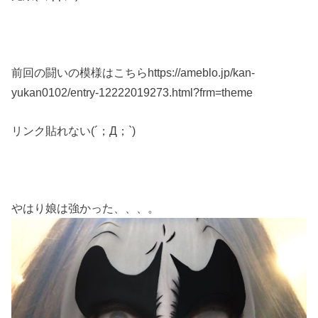
前回の闘いの模様はこちらhttps://ameblo.jp/kan-
yukan0102/entry-12222019273.html?frm=theme
リンク貼れない(´；Д；`)
やはり娘は強かった、、、。