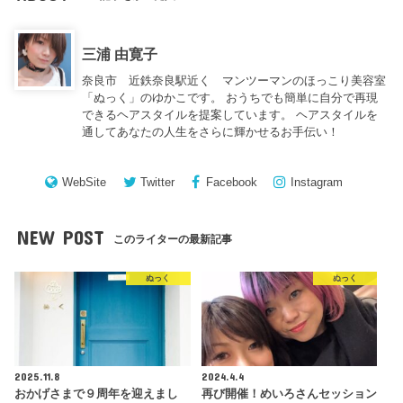
三浦 由寛子
奈良市 近鉄奈良駅近く マンツーマンのほっこり美容室
「ぬっく」のゆかこです。 おうちでも簡単に自分で再現
できるヘアスタイルを提案しています。 ヘアスタイルを
通してあなたの人生をさらに輝かせるお手伝い！
WebSite
Twitter
Facebook
Instagram
NEW POST
このライターの最新記事
ぬっく
ぬっく
2025.11.8
2024.4.4
おかげさまで９周年を迎えまし
再び開催！めいろさんセッション