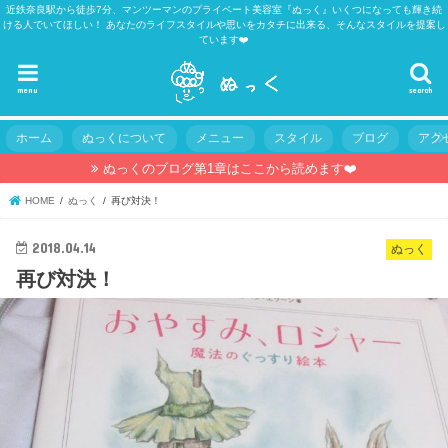
近鉄奈良駅から徒歩7分、マンツーマンのプライベート美容室『ぬっく』いくつになっても輝き続
ける人でいてほしい！ あなたのライフスタイルや思いをカタチに出来る、そんなスタイルを提案し
ています❤️
menu
search
ホーム
ぬっくについて
メニュー
スタイル
ブログ
アク
ぬっくのブログ第1章はここから読めます❤️
HOME
ぬっく
再び対決！
2018.04.14
ぬっく
再び対決！