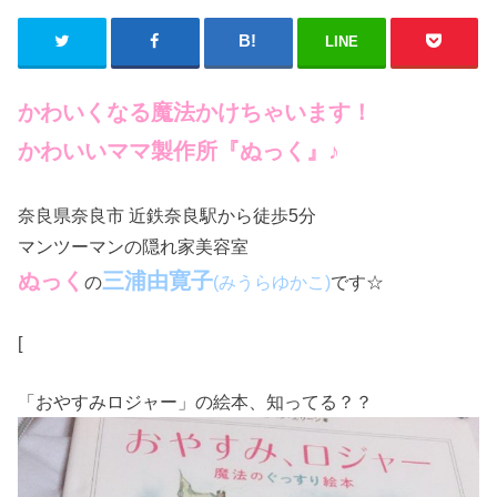
LINE
かわいくなる魔法かけちゃいます！
かわいいママ製作所『ぬっく』♪
奈良県奈良市 近鉄奈良駅から徒歩5分
マンツーマンの隠れ家美容室
ぬっく
三浦由寛子
の
です☆
(みうらゆかこ)
[
「おやすみロジャー」の絵本、知ってる？？