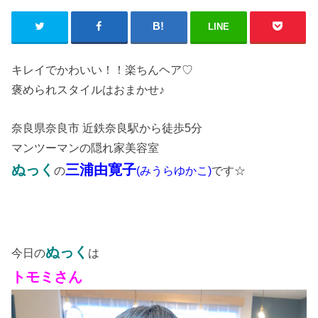
LINE
キレイでかわいい！！楽ちんヘア
♡
褒められスタイルはおまかせ♪
奈良県奈良市 近鉄奈良駅から徒歩5分
マンツーマンの隠れ家美容室
ぬっく
三浦由寛子
の
です☆
(みうらゆかこ)
ぬっく
今日の
は
トモミさん