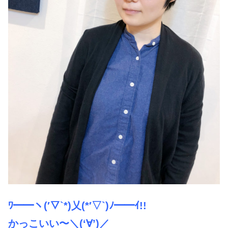
ﾜ━︎━︎ヽ(′▽︎`*)乂(*′▽︎`)ﾉ━︎━︎ｲ!!
かっこいい〜＼(‘∀’)／