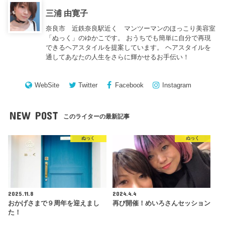
三浦 由寛子
奈良市 近鉄奈良駅近く マンツーマンのほっこり美容室
「ぬっく」のゆかこです。 おうちでも簡単に自分で再現
できるヘアスタイルを提案しています。 ヘアスタイルを
通してあなたの人生をさらに輝かせるお手伝い！
WebSite
Twitter
Facebook
Instagram
NEW POST
このライターの最新記事
ぬっく
ぬっく
2025.11.8
2024.4.4
おかげさまで９周年を迎えまし
再び開催！めいろさんセッション
た！