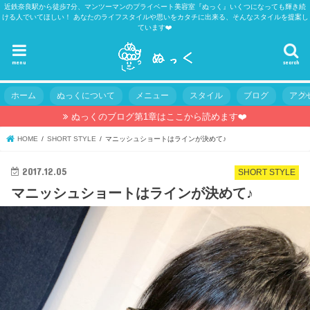
近鉄奈良駅から徒歩7分、マンツーマンのプライベート美容室『ぬっく』いくつになっても輝き続
ける人でいてほしい！ あなたのライフスタイルや思いをカタチに出来る、そんなスタイルを提案し
ています❤️
menu
search
ホーム
ぬっくについて
メニュー
スタイル
ブログ
アク
ぬっくのブログ第1章はここから読めます❤️
HOME
SHORT STYLE
マニッシュショートはラインが決めて♪
2017.12.05
SHORT STYLE
マニッシュショートはラインが決めて♪