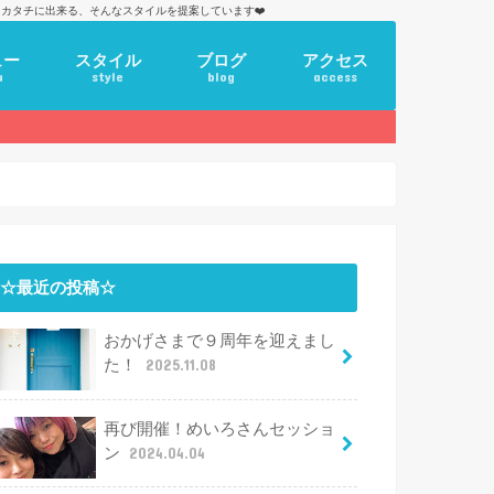
カタチに出来る、そんなスタイルを提案しています❤️
ュー
スタイル
ブログ
アクセス
u
style
blog
access
☆最近の投稿☆
おかげさまで９周年を迎えまし
た！
2025.11.08
再び開催！めいろさんセッショ
ン
2024.04.04