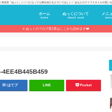
ト美容室『ぬっく』いくつになっても輝き続ける人でいてほしい！ あなたのライフスタイルや思いを
ホーム
ぬっくについて
メニ
home
about nook
men
ぬっくのブログ第1章はここから読めます❤️
4-4EE4B445B459
はてブ
LINE
Pocket