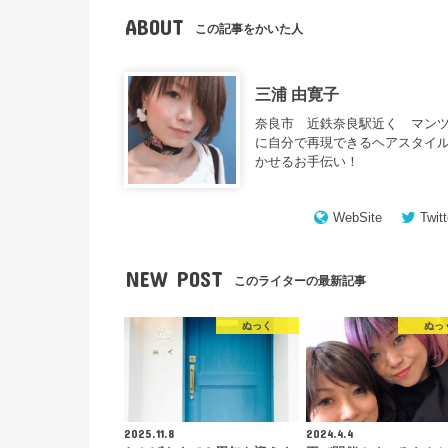
ABOUT
この記事をかいた人
三浦 由寛子
奈良市 近鉄奈良駅近く マンツ
に自分で再現できるヘアスタイル
かせるお手伝い！
WebSite
Twitt
NEW POST
このライターの最新記事
ぬっく
ぬっ
2025.11.8
2024.4.4