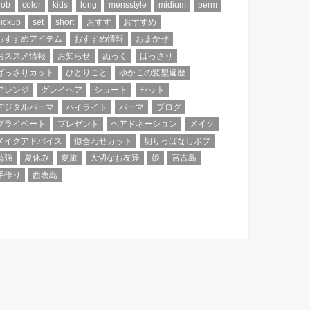
bob
color
kids
long
mensstyle
midium
perm
ickup
set
short
おすす
おすすめ
おすすめアイテム
おすすめ情報
おまかせ
おススメ情報
お知らせ
ぬっく
ばっさり
ばっさりカット
ひとりごと
ゆかこの髪型遍歴
アレンジ
グレイヘア
ショート
セット
デジタルパーマ
ハイライト
パーマ
ブログ
プライベート
プレゼント
ヘアドネーション
メイク
メイクアドバイス
似合わせカット
切りっぱなしボブ
勉強
夏休み
夏旅
大切なお友達
娘
宮古島
手作り
西表島