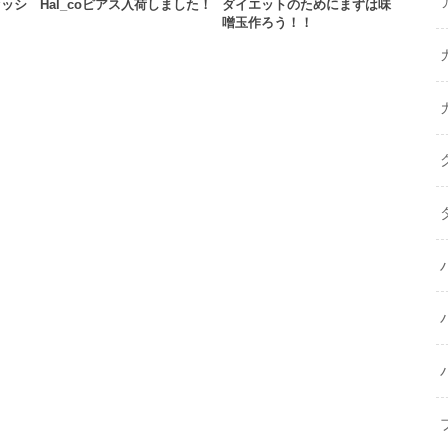
セッシ
Hal_coピアス入荷しました！
ダイエットのためにまずは味
噌玉作ろう！！