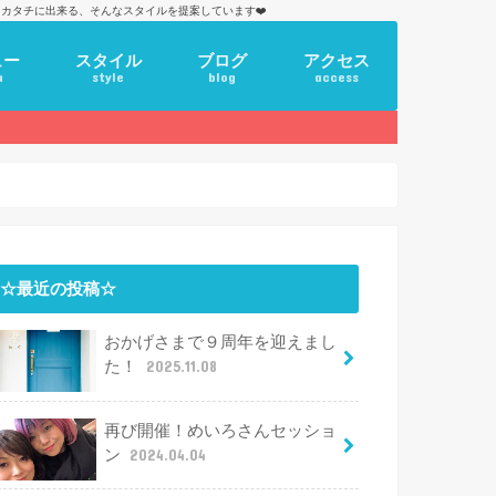
カタチに出来る、そんなスタイルを提案しています❤️
ュー
スタイル
ブログ
アクセス
u
style
blog
access
☆最近の投稿☆
おかげさまで９周年を迎えまし
た！
2025.11.08
再び開催！めいろさんセッショ
ン
2024.04.04