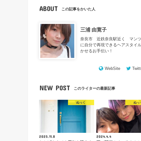
ABOUT
この記事をかいた人
三浦 由寛子
奈良市 近鉄奈良駅近く マンツ
に自分で再現できるヘアスタイル
かせるお手伝い！
WebSite
Twitt
NEW POST
このライターの最新記事
ぬっく
ぬっ
2025.11.8
2024.4.4