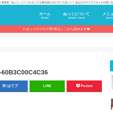
ト美容室『ぬっく』いくつになっても輝き続ける人でいてほしい！ あなたのライフスタイルや思いを
ホーム
ぬっくについて
メニ
home
about nook
men
ぬっくのブログ第1章はここから読めます❤️
2-60B3C00C4C36
はてブ
LINE
Pocket