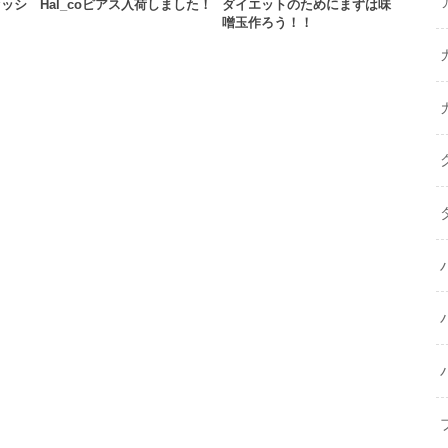
セッシ
Hal_coピアス入荷しました！
ダイエットのためにまずは味
噌玉作ろう！！