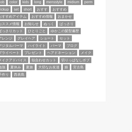
bob
color
kids
long
mensstyle
midium
perm
ickup
set
short
おすす
おすすめ
おすすめアイテム
おすすめ情報
おまかせ
おススメ情報
お知らせ
ぬっく
ばっさり
ばっさりカット
ひとりごと
ゆかこの髪型遍歴
アレンジ
グレイヘア
ショート
セット
デジタルパーマ
ハイライト
パーマ
ブログ
プライベート
プレゼント
ヘアドネーション
メイク
メイクアドバイス
似合わせカット
切りっぱなしボブ
勉強
夏休み
夏旅
大切なお友達
娘
宮古島
手作り
西表島