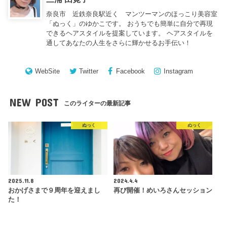
奈良市 近鉄奈良駅近く マンツーマンのほっこり美容室
「ぬっく」のゆかこです。 おうちでも簡単に自分で再現
できるヘアスタイルを提案しています。 ヘアスタイルを
通してあなたの人生をさらに輝かせるお手伝い！
WebSite
Twitter
Facebook
Instagram
NEW POST
このライターの最新記事
ぬっく
ぬっく
2025.11.8
2024.4.4
おかげさまで９周年を迎えまし
再び開催！めいろさんセッション
た！