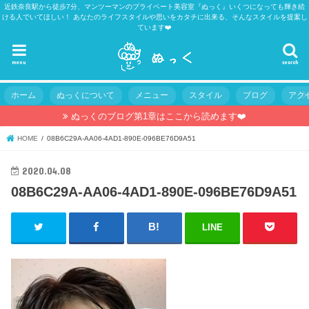
近鉄奈良駅から徒歩7分、マンツーマンのプライベート美容室『ぬっく』いくつになっても輝き続
ける人でいてほしい！ あなたのライフスタイルや思いをカタチに出来る、そんなスタイルを提案し
ています❤️
menu
search
ホーム
ぬっくについて
メニュー
スタイル
ブログ
アク
ぬっくのブログ第1章はここから読めます❤️
HOME
08B6C29A-AA06-4AD1-890E-096BE76D9A51
2020.04.08
08B6C29A-AA06-4AD1-890E-096BE76D9A51
LINE